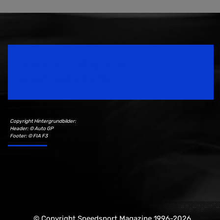
Speedsport Magazine
Motorsport Magazine since 1996.
Copyright Hintergrundbilder:
Header: © Auto GP
Footer: © FIA F3
© Copyright Speedsport Magazine 1996-2026