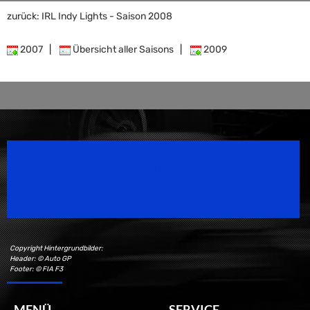
zurück: IRL Indy Lights - Saison 2008
2007
|
Übersicht aller Saisons
|
2009
Speedsport Magazine
Motorsport Magazine since 1996.
Copyright Hintergrundbilder:
Header: © Auto GP
Footer: © FIA F3
MENÜ
SERVICE