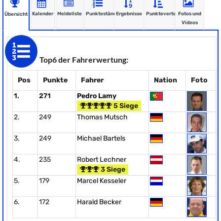
Kalender
Meldeliste
Punktestände
Ergebnisse
Punkteverteilung
Fotos und
Übersicht
Videos
Top6 der Fahrerwertung:
Pos
Punkte
Fahrer
Nation
Foto
1.
271
Pedro Lamy
5 Siege
2.
249
Thomas Mutsch
3.
249
Michael Bartels
4.
235
Robert Lechner
3 Siege
5.
179
Marcel Kesseler
6.
172
Harald Becker