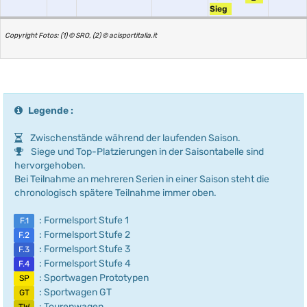
Sieg
Copyright Fotos: (1) © SRO, (2) © acisportitalia.it
Legende :
Zwischenstände während der laufenden Saison.
Siege und Top-Platzierungen in der Saisontabelle sind
hervorgehoben.
Bei Teilnahme an mehreren Serien in einer Saison steht die
chronologisch spätere Teilnahme immer oben.
: Formelsport Stufe 1
F.1
: Formelsport Stufe 2
F.2
: Formelsport Stufe 3
F.3
: Formelsport Stufe 4
F.4
: Sportwagen Prototypen
SP
: Sportwagen GT
GT
: Tourenwagen