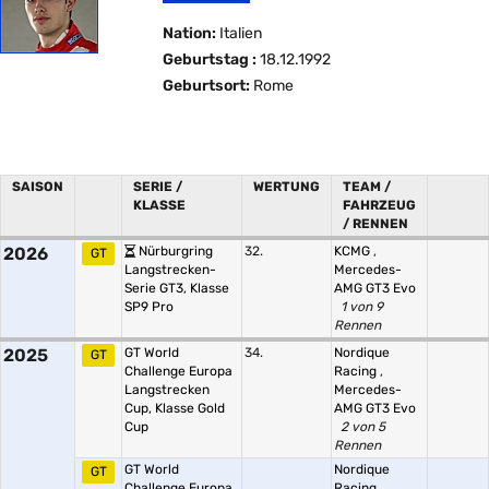
Nation:
Italien
Geburtstag :
18.12.1992
Geburtsort:
Rome
SAISON
SERIE /
WERTUNG
TEAM /
KLASSE
FAHRZEUG
/ RENNEN
2026
Nürburgring
32.
KCMG
,
GT
Langstrecken-
Mercedes-
Serie GT3, Klasse
AMG GT3 Evo
SP9 Pro
1 von 9
Rennen
2025
GT World
34.
Nordique
GT
Challenge Europa
Racing
,
Langstrecken
Mercedes-
Cup, Klasse Gold
AMG GT3 Evo
Cup
2 von 5
Rennen
GT World
Nordique
GT
Challenge Europa
Racing
,