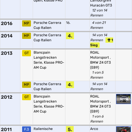
Open, Klasse PRO
Lamborghini
Huracán GT3
12 von 14
Rennen
2016
Porsche Carrera
16.
4 von 21
MP
Cup Italien
Rennen
2014
Porsche Carrera
4.
14 von 14
MP
Cup Italien
Rennen
1
Sieg
2013
Blancpain
ROAL
GT
Langstrecken
Motorsport
,
Serie, Klasse PRO-
BMW Z4 GT3
AM Cup
(E89)
1 von 5
Rennen
Porsche Carrera
4.
14 von 14
MP
Cup Italien
Rennen
2012
Blancpain
ROAL
GT
Langstrecken
Motorsport
,
Serie, Klasse PRO-
BMW Z4 GT3
AM Cup
(E89)
1 von 6
Rennen
2011
Italienische
5.
Arco
F.3