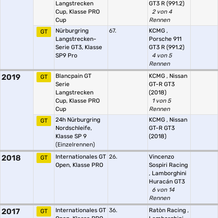
Langstrecken
GT3 R (991.2)
Cup, Klasse PRO
2 von 4
Cup
Rennen
Nürburgring
67.
KCMG
,
GT
Langstrecken-
Porsche 911
Serie GT3, Klasse
GT3 R (991.2)
SP9 Pro
4 von 5
Rennen
2019
Blancpain GT
KCMG
,
Nissan
GT
Serie
GT-R GT3
Langstrecken
(2018)
Cup, Klasse PRO
1 von 5
Cup
Rennen
24h Nürburgring
KCMG
,
Nissan
GT
Nordschleife,
GT-R GT3
Klasse SP 9
(2018)
(Einzelrennen)
2018
Internationales GT
26.
Vincenzo
GT
Open, Klasse PRO
Sospiri Racing
,
Lamborghini
Huracán GT3
6 von 14
Rennen
2017
Internationales GT
36.
Ratòn Racing
,
GT