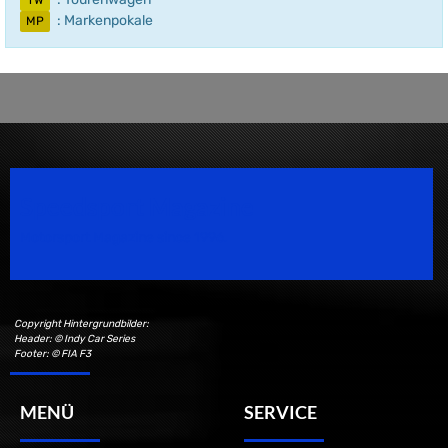
TW
: Markenpokale
MP
Speedsport Magazine
Motorsport Magazine since 1996.
Copyright Hintergrundbilder:
Header: © Indy Car Series
Footer: © FIA F3
MENÜ
SERVICE