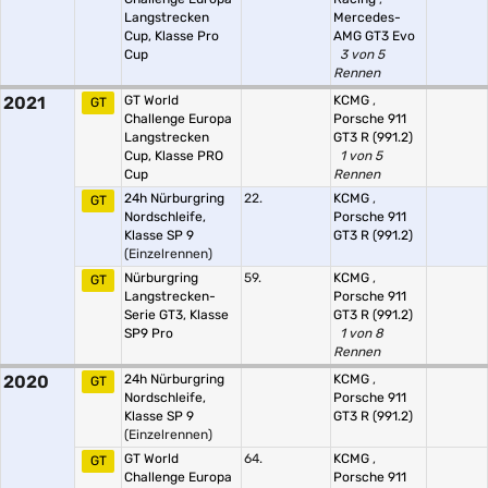
Langstrecken
Mercedes-
Cup, Klasse Pro
AMG GT3 Evo
Cup
3 von 5
Rennen
2021
GT World
KCMG
,
GT
Challenge Europa
Porsche 911
Langstrecken
GT3 R (991.2)
Cup, Klasse PRO
1 von 5
Cup
Rennen
24h Nürburgring
22.
KCMG
,
GT
Nordschleife,
Porsche 911
Klasse SP 9
GT3 R (991.2)
(Einzelrennen)
Nürburgring
59.
KCMG
,
GT
Langstrecken-
Porsche 911
Serie GT3, Klasse
GT3 R (991.2)
SP9 Pro
1 von 8
Rennen
2020
24h Nürburgring
KCMG
,
GT
Nordschleife,
Porsche 911
Klasse SP 9
GT3 R (991.2)
(Einzelrennen)
GT World
64.
KCMG
,
GT
Challenge Europa
Porsche 911