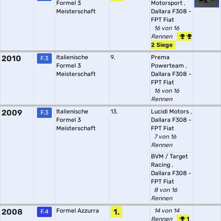
Formel 3
Motorsport
,
Meisterschaft
Dallara F308 -
FPT Fiat
16 von 16
Rennen
2 Siege
2010
Italienische
9.
Prema
F.3
Formel 3
Powerteam
,
Meisterschaft
Dallara F308 -
FPT Fiat
16 von 16
Rennen
2009
Italienische
13.
Lucidi Motors
,
F.3
Formel 3
Dallara F308 -
Meisterschaft
FPT Fiat
7 von 16
Rennen
BVM / Target
Racing
,
Dallara F308 -
FPT Fiat
8 von 16
Rennen
2008
Formel Azzurra
1.
14 von 14
F.4
Rennen
1