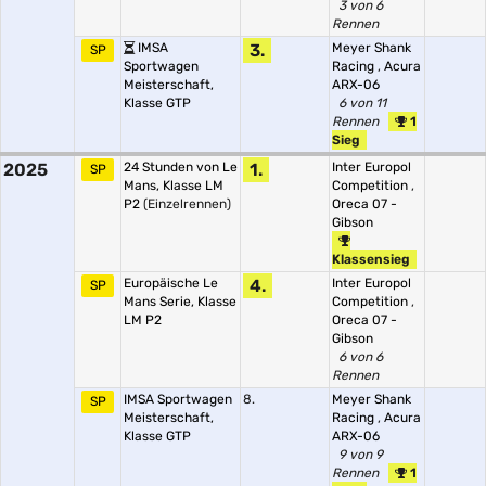
3 von 6
Rennen
IMSA
3.
Meyer Shank
SP
Sportwagen
Racing
,
Acura
Meisterschaft,
ARX-06
Klasse GTP
6 von 11
Rennen
1
Sieg
2025
24 Stunden von Le
1.
Inter Europol
SP
Mans, Klasse LM
Competition
,
P2
(Einzelrennen)
Oreca 07 -
Gibson
Klassensieg
Europäische Le
4.
Inter Europol
SP
Mans Serie, Klasse
Competition
,
LM P2
Oreca 07 -
Gibson
6 von 6
Rennen
IMSA Sportwagen
8.
Meyer Shank
SP
Meisterschaft,
Racing
,
Acura
Klasse GTP
ARX-06
9 von 9
Rennen
1