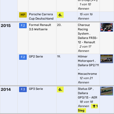
GT3 Cup (991)
1 von 10
Rennen
Porsche Carrera
6.
15 von 16
MP
Cup Deutschland
Rennen
2015
Formel Renault
20.
Charouz
F.2
3.5 Weltserie
Racing
System
,
Dallara FR35-
12 - Renault
2 von 17
Rennen
GP2 Serie
19.
Hilmer
F.2
Motorsport
,
Dallara GP2/11
-
Mecachrome
12 von 21
Rennen
2014
GP3 Serie
6.
Status GP
,
F.3
Dallara
GP3/13 - AER
18 von 18
Rennen
1
Sieg