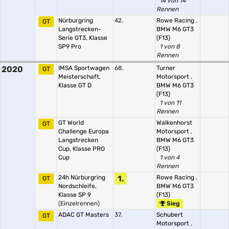
14 von 14
Rennen
Nürburgring
42.
Rowe Racing
,
GT
Langstrecken-
BMW M6 GT3
Serie GT3, Klasse
(F13)
SP9 Pro
1 von 8
Rennen
2020
IMSA Sportwagen
68.
Turner
GT
Meisterschaft,
Motorsport
,
Klasse GT D
BMW M6 GT3
(F13)
1 von 11
Rennen
GT World
Walkenhorst
GT
Challenge Europa
Motorsport
,
Langstrecken
BMW M6 GT3
Cup, Klasse PRO
(F13)
Cup
1 von 4
Rennen
24h Nürburgring
1.
Rowe Racing
,
GT
Nordschleife,
BMW M6 GT3
Klasse SP 9
(F13)
(Einzelrennen)
Sieg
ADAC GT Masters
37.
Schubert
GT
Motorsport
,