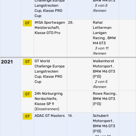
Challenge Europa
BMW M4 GT3
Langstrecken
5 von 5
Cup, Klasse PRO
Rennen
Cup
IMSA Sportwagen
28.
Rahal
GT
Meisterschaft,
Letterman
Klasse GTD Pro
Lanigan
Racing
,
BMW
M4 GT3
3 von 11
Rennen
2021
GT World
Walkenhorst
GT
Challenge Europa
Motorsport
,
Langstrecken
BMW M6 GT3
Cup, Klasse PRO
(F13)
Cup
2 von 5
Rennen
24h Nürburgring
Rowe Racing
,
GT
Nordschleife,
BMW M6 GT3
Klasse SP 9
(F13)
(Einzelrennen)
ADAC GT Masters
14.
Schubert
GT
Motorsport
,
BMW M6 GT3
(F13)