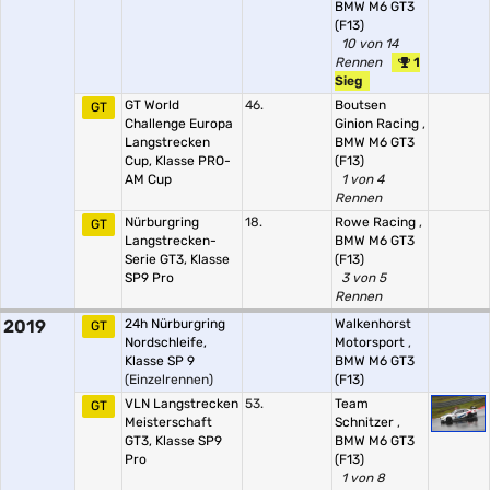
BMW M6 GT3
(F13)
10 von 14
Rennen
1
Sieg
GT World
46.
Boutsen
GT
Challenge Europa
Ginion Racing
,
Langstrecken
BMW M6 GT3
Cup, Klasse PRO-
(F13)
AM Cup
1 von 4
Rennen
Nürburgring
18.
Rowe Racing
,
GT
Langstrecken-
BMW M6 GT3
Serie GT3, Klasse
(F13)
SP9 Pro
3 von 5
Rennen
2019
24h Nürburgring
Walkenhorst
GT
Nordschleife,
Motorsport
,
Klasse SP 9
BMW M6 GT3
(Einzelrennen)
(F13)
VLN Langstrecken
53.
Team
GT
Meisterschaft
Schnitzer
,
GT3, Klasse SP9
BMW M6 GT3
Pro
(F13)
1 von 8