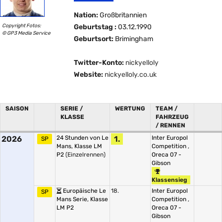
Nation:
Großbritannien
Copyright Fotos:
Geburtstag :
03.12.1990
© GP3 Media Service
Geburtsort:
Brimingham
Twitter-Konto:
nickyelloly
Website:
nickyelloly.co.uk
SAISON
SERIE /
WERTUNG
TEAM /
KLASSE
FAHRZEUG
/ RENNEN
2026
24 Stunden von Le
1.
Inter Europol
SP
Mans, Klasse LM
Competition
,
P2
(Einzelrennen)
Oreca 07 -
Gibson
Klassensieg
Europäische Le
18.
Inter Europol
SP
Mans Serie, Klasse
Competition
,
LM P2
Oreca 07 -
Gibson