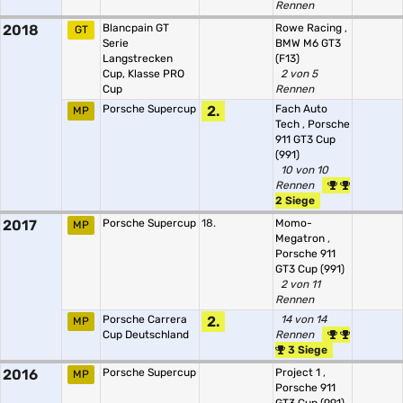
Rennen
2018
Blancpain GT
Rowe Racing
,
GT
Serie
BMW M6 GT3
Langstrecken
(F13)
Cup, Klasse PRO
2 von 5
Cup
Rennen
Porsche Supercup
2.
Fach Auto
MP
Tech
,
Porsche
911 GT3 Cup
(991)
10 von 10
Rennen
2 Siege
2017
Porsche Supercup
18.
Momo-
MP
Megatron
,
Porsche 911
GT3 Cup (991)
2 von 11
Rennen
Porsche Carrera
2.
14 von 14
MP
Cup Deutschland
Rennen
3 Siege
2016
Porsche Supercup
Project 1
,
MP
Porsche 911