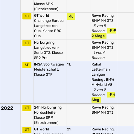
Klasse SP 9
(Einzelrennen)
GT World
4.
Rowe Racing
,
GT
Challenge Europa
BMW M4 GT3
Langstrecken
5 von 5
Cup, Klasse PRO
Rennen
Cup
2 Siege
Nürburgring
Rowe Racing
,
GT
Langstrecken-
BMW M4 GT3
Serie GT3, Klasse
1 von 9
SP9 Pro
Rennen
IMSA Sportwagen
11.
Rahal
SP
Meisterschaft,
Letterman
Klasse GTP
Lanigan
Racing
,
BMW
M Hybrid V8
9 von 9
Rennen
1
Sieg
2022
24h Nürburgring
Rowe Racing
,
GT
Nordschleife,
BMW M4 GT3
Klasse SP 9
(Einzelrennen)
GT World
21.
Rowe Racing
,
GT