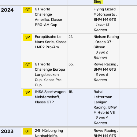
Sieg
2024
GT World
Flying Lizard
GT
Challenge
Motorsports
,
Amerika, Klasse
BMW M4 GT3
PRO-AM Cup
1 von 13
Rennen
Europäische Le
21.
Nielsen Racing
SP
Mans Serie, Klasse
,
Oreca 07 -
LMP2 Pro/Am
Gibson
3 von 6
Rennen
GT World
55.
Rowe Racing
,
GT
Challenge Europa
BMW M4 GT3
Langstrecken
3 von 5
Cup, Klasse Pro
Rennen
Cup
IMSA Sportwagen
15.
Rahal
SP
Meisterschaft,
Letterman
Klasse GTP
Lanigan
Racing
,
BMW
M Hybrid V8
9 von 9
Rennen
2023
24h Nürburgring
Rowe Racing
,
GT
Nordschleife,
BMW M4 GT3