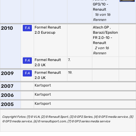
GP3/10 -
Renault
16 von 16
Rennen
2010
Formel Renault
Atech GP
,
F.4
2.0 Eurocup
Barazi/Epsilon
FR 2.0-10 -
Renault
2 von 16
Rennen
Formel Renault
7.
F.4
2.0 UK
2009
Formel Renault
19.
F.4
2.0 UK
2007
Kartsport
2006
Kartsport
2005
Kartsport
Copyright Fotos: (1) © VLN, (2) © Renault Sport, (3) © GP2 Series, (4) © GP3 media service, (5)
© GP3 media service, (6) © renaultsport.com, (7) © GP3 series media service