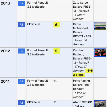
2013
Formel Renault
Zeta Corse
,
F.2
3.5 Weltserie
Dallara FR35-
12 - Renault
1 von 17
Rennen
GP3 Serie
6.
Carlin
F.3
Motorsport
,
Dallara
GP3/13 - AER
16 von 16
Rennen
2012
Formel Renault
5.
Comtec
F.2
3.5 Weltserie
Racing
,
Dallara FR35-
12 - Renault
17 von 17
Rennen
2 Siege
2011
Formel Renault
14.
Pons Racing
,
F.2
3.5 Weltserie
Dallara T08 -
Renault
6 von 17
Rennen
GP3 Serie
21.
Atech CRS GP
F.3
,
Dallara