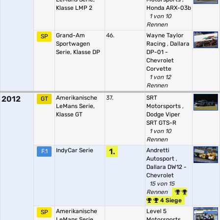
Klasse LMP 2
Honda ARX-03b
1 von 10
Rennen
Grand-Am
46.
Wayne Taylor
SP
Sportwagen
Racing
,
Dallara
Serie, Klasse DP
DP-01 -
Chevrolet
Corvette
1 von 12
Rennen
2012
Amerikanische
37.
SRT
GT
LeMans Serie,
Motorsports
,
Klasse GT
Dodge Viper
SRT GTS-R
1 von 10
Rennen
IndyCar Serie
1.
Andretti
F.1
Autosport
,
Dallara DW12 -
Chevrolet
15 von 15
Rennen
4 Siege
Amerikanische
Level 5
SP
LeMans Serie,
Motorsports
,