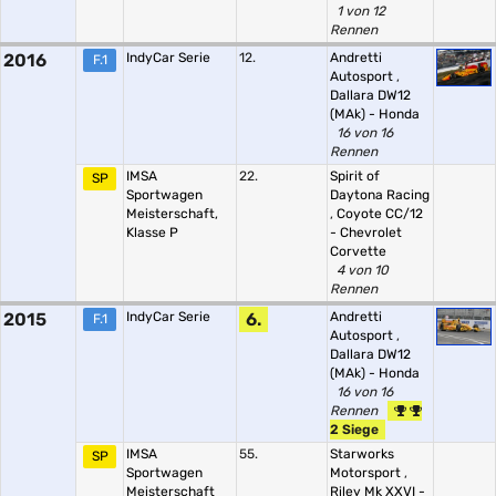
1 von 12
Rennen
2016
IndyCar Serie
12.
Andretti
F.1
Autosport
,
Dallara DW12
(MAk) - Honda
16 von 16
Rennen
IMSA
22.
Spirit of
SP
Sportwagen
Daytona Racing
Meisterschaft,
,
Coyote CC/12
Klasse P
- Chevrolet
Corvette
4 von 10
Rennen
2015
IndyCar Serie
6.
Andretti
F.1
Autosport
,
Dallara DW12
(MAk) - Honda
16 von 16
Rennen
2 Siege
IMSA
55.
Starworks
SP
Sportwagen
Motorsport
,
Meisterschaft
Riley Mk XXVI -