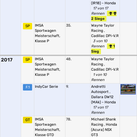
(IR18) - Honda
17 von 17
Rennen
2 Siege
IMSA
35.
Wayne Taylor
SP
Sportwagen
Racing
,
Meisterschaft,
Cadillac DPi-V.R
Klasse P
3 von 10
Rennen
1
Sieg
2017
IMSA
48.
Wayne Taylor
SP
Sportwagen
Racing
,
Meisterschaft,
Cadillac DPi-V.R
Klasse P
1 von 10
Rennen
IndyCar Serie
9.
Andretti
F.1
Autosport
,
Dallara DW12
(MAk) - Honda
17 von 17
Rennen
IMSA
78.
Michael Shank
GT
Sportwagen
Racing
,
Honda
Meisterschaft,
(Acura) NSX
Klasse GTD
GT3