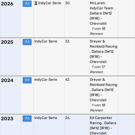
2026
IndyCar Serie
30.
McLaren
F.1
IndyCar Team
,
Dallara DW12
(IR18) -
Chevrolet
1 von 18
Rennen
2025
IndyCar Serie
32.
Dreyer &
F.1
Reinbold Racing
,
Dallara DW12
(IR18) -
Chevrolet
1 von 17
Rennen
2024
IndyCar Serie
42.
Dreyer &
F.1
Reinbold Racing
,
Dallara DW12
(IR18) -
Chevrolet
1 von 18
Rennen
2023
IndyCar Serie
26.
Ed Carpenter
F.1
Racing
,
Dallara
DW12 (IR18) -
Chevrolet