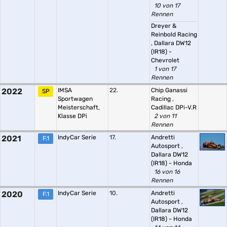
10 von 17
Rennen
Dreyer &
Reinbold Racing
,
Dallara DW12
(IR18) -
Chevrolet
1 von 17
Rennen
2022
IMSA
22.
Chip Ganassi
SP
Sportwagen
Racing
,
Meisterschaft,
Cadillac DPi-V.R
Klasse DPi
2 von 11
Rennen
2021
IndyCar Serie
17.
Andretti
F.1
Autosport
,
Dallara DW12
(IR18) - Honda
16 von 16
Rennen
2020
IndyCar Serie
10.
Andretti
F.1
Autosport
,
Dallara DW12
(IR18) - Honda