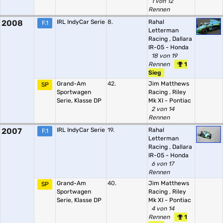
1 von 12
Rennen
2008
IRL IndyCar Serie
8.
Rahal
F.1
Letterman
Racing
,
Dallara
IR-05 - Honda
18 von 19
Rennen
1
Sieg
Grand-Am
42.
Jim Matthews
SP
Sportwagen
Racing
,
Riley
Serie, Klasse DP
Mk XI - Pontiac
2 von 14
Rennen
2007
IRL IndyCar Serie
19.
Rahal
F.1
Letterman
Racing
,
Dallara
IR-05 - Honda
6 von 17
Rennen
Grand-Am
40.
Jim Matthews
SP
Sportwagen
Racing
,
Riley
Serie, Klasse DP
Mk XI - Pontiac
4 von 14
Rennen
1