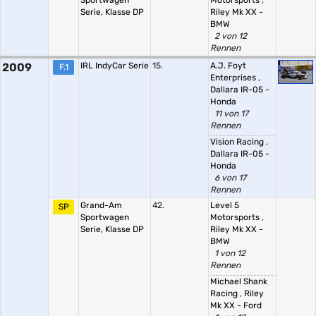
Sportwagen
Motorsports
,
Serie, Klasse DP
Riley Mk XX -
BMW
2 von 12
Rennen
2009
IRL IndyCar Serie
15.
A.J. Foyt
F.1
Enterprises
,
Dallara IR-05 -
Honda
11 von 17
Rennen
Vision Racing
,
Dallara IR-05 -
Honda
6 von 17
Rennen
Grand-Am
42.
Level 5
SP
Sportwagen
Motorsports
,
Serie, Klasse DP
Riley Mk XX -
BMW
1 von 12
Rennen
Michael Shank
Racing
,
Riley
Mk XX - Ford