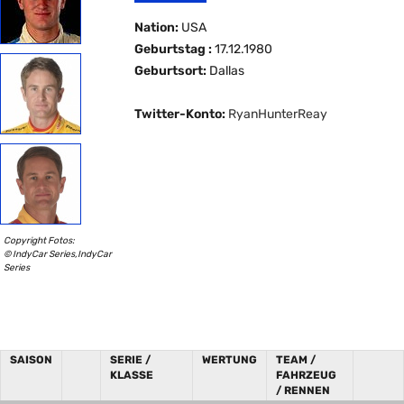
Nation:
USA
Geburtstag :
17.12.1980
Geburtsort:
Dallas
Twitter-Konto:
RyanHunterReay
Copyright Fotos:
© IndyCar Series,IndyCar
Series
SAISON
SERIE /
WERTUNG
TEAM /
KLASSE
FAHRZEUG
/ RENNEN