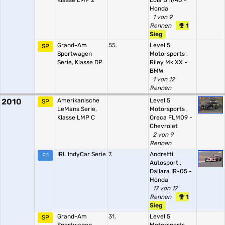
Klasse LMP 2
Lola B11/40 -
Honda
1 von 9
Rennen
1
Sieg
Grand-Am
55.
Level 5
SP
Sportwagen
Motorsports
,
Serie, Klasse DP
Riley Mk XX -
BMW
1 von 12
Rennen
2010
Amerikanische
Level 5
SP
LeMans Serie,
Motorsports
,
Klasse LMP C
Oreca FLM09 -
Chevrolet
2 von 9
Rennen
IRL IndyCar Serie
7.
Andretti
F.1
Autosport
,
Dallara IR-05 -
Honda
17 von 17
Rennen
1
Sieg
Grand-Am
31.
Level 5
SP