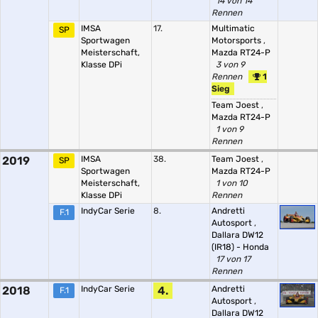
14 von 14
Rennen
IMSA
17.
Multimatic
SP
Sportwagen
Motorsports
,
Meisterschaft,
Mazda RT24-P
Klasse DPi
3 von 9
Rennen
1
Sieg
Team Joest
,
Mazda RT24-P
1 von 9
Rennen
2019
IMSA
38.
Team Joest
,
SP
Sportwagen
Mazda RT24-P
Meisterschaft,
1 von 10
Klasse DPi
Rennen
IndyCar Serie
8.
Andretti
F.1
Autosport
,
Dallara DW12
(IR18) - Honda
17 von 17
Rennen
2018
IndyCar Serie
4.
Andretti
F.1
Autosport
,
Dallara DW12