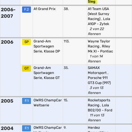
Sieg
2006-
A1 Grand Prix
38.
A1 Team USA
F.2
(West Surrey
2007
Racing)
,
Lola
A1GP - Zytek
2 von 22
Rennen
2006
Grand-Am
113.
Wayne Taylor
SP
Sportwagen
Racing
,
Riley
Serie, Klasse DP
Mk XI - Pontiac
1 von 14
Rennen
Grand-Am
35.
SAMAX
GT
Sportwagen
Motorsport
,
Serie, Klasse GT
Porsche 911
GT3 Cup (997)
3 von 13
Rennen
2005
OWRS ChampCar
15.
Rocketsports
F.1
Weltserie
Racing
,
Lola
B02/00 - Ford
11 von 13
Rennen
2004
OWRS ChampCar
9.
Herdez
F.1