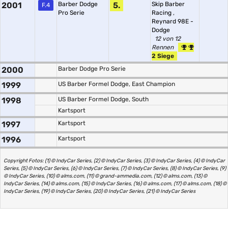
2001
Barber Dodge
5.
Skip Barber
F.4
Pro Serie
Racing
,
Reynard 98E -
Dodge
12 von 12
Rennen
2 Siege
2000
Barber Dodge Pro Serie
1999
US Barber Formel Dodge, East Champion
1998
US Barber Formel Dodge, South
Kartsport
1997
Kartsport
1996
Kartsport
Copyright Fotos: (1) © IndyCar Series, (2) © IndyCar Series, (3) © IndyCar Series, (4) © IndyCar
Series, (5) © IndyCar Series, (6) © IndyCar Series, (7) © IndyCar Series, (8) © IndyCar Series, (9)
© IndyCar Series, (10) © alms.com, (11) © grand-ammedia.com, (12) © alms.com, (13) ©
IndyCar Series, (14) © alms.com, (15) © IndyCar Series, (16) © alms.com, (17) © alms.com, (18) ©
IndyCar Series, (19) © IndyCar Series, (20) © IndyCar Series, (21) © IndyCar Series