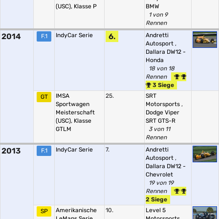
(USC), Klasse P
BMW
1 von 9
Rennen
2014
IndyCar Serie
6.
Andretti
F.1
Autosport
,
Dallara DW12 -
Honda
18 von 18
Rennen
3 Siege
IMSA
25.
SRT
GT
Sportwagen
Motorsports
,
Meisterschaft
Dodge Viper
(USC), Klasse
SRT GTS-R
GTLM
3 von 11
Rennen
2013
IndyCar Serie
7.
Andretti
F.1
Autosport
,
Dallara DW12 -
Chevrolet
19 von 19
Rennen
2 Siege
Amerikanische
10.
Level 5
SP
LeMans Serie,
Motorsports
,