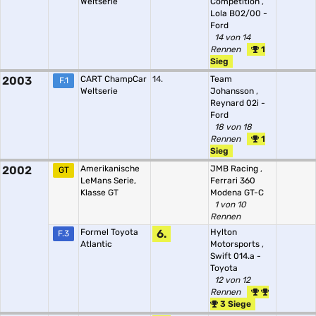
Weltserie
Competition
,
Lola B02/00 -
Ford
14 von 14
Rennen
1
Sieg
2003
CART ChampCar
14.
Team
F.1
Weltserie
Johansson
,
Reynard 02i -
Ford
18 von 18
Rennen
1
Sieg
2002
Amerikanische
JMB Racing
,
GT
LeMans Serie,
Ferrari 360
Klasse GT
Modena GT-C
1 von 10
Rennen
Formel Toyota
6.
Hylton
F.3
Atlantic
Motorsports
,
Swift 014.a -
Toyota
12 von 12
Rennen
3 Siege