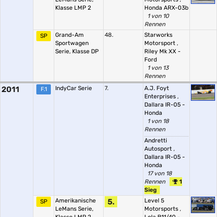
Klasse LMP 2
Honda ARX-03b
1 von 10
Rennen
Grand-Am
48.
Starworks
SP
Sportwagen
Motorsport
,
Serie, Klasse DP
Riley Mk XX -
Ford
1 von 13
Rennen
2011
IndyCar Serie
7.
A.J. Foyt
F.1
Enterprises
,
Dallara IR-05 -
Honda
1 von 18
Rennen
Andretti
Autosport
,
Dallara IR-05 -
Honda
17 von 18
Rennen
1
Sieg
Amerikanische
5.
Level 5
SP
LeMans Serie,
Motorsports
,