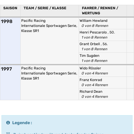
SAISON
TEAM / SERIE / KLASSE
FAHRER / RENNEN /
WERTUNG
1998
Pacific Racing
William Hewland
Internationale Sportwagen Serie,
0 von 8 Rennen
Klasse SR1
Henri Pescarolo
, 50.
1 von 8 Rennen
Grant Orbell
, 56.
1 von 8 Rennen
Tim Sugden
1 von 8 Rennen
1997
Pacific Racing
Wido Rössler
Internationale Sportwagen Serie,
0 von 4 Rennen
Klasse SR1
Franz Konrad
0 von 4 Rennen
Richard Dean
0 von 4 Rennen
Legende :