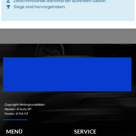
Zwischenstände während der laufenden Saison.
Siege sind hervorgehoben.
Speedsport Magazine
Motorsport Magazine since 1996.
Copyright Hintergrundbilder:
Header: © Auto GP
Footer: © FIA F3
MENÜ
SERVICE