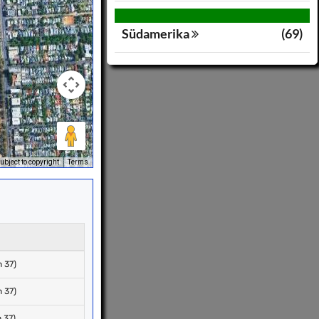
Südamerika
(69)
bject to copyright
Terms
 37)
 37)
 37)