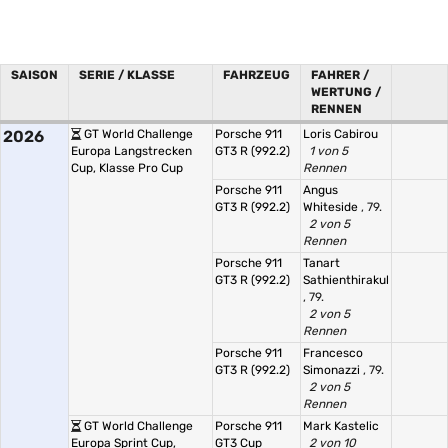
SAISON
SERIE / KLASSE
FAHRZEUG
FAHRER /
WERTUNG /
RENNEN
2026
GT World Challenge
Porsche 911
Loris Cabirou
Europa Langstrecken
GT3 R (992.2)
1 von 5
Cup, Klasse Pro Cup
Rennen
Porsche 911
Angus
GT3 R (992.2)
Whiteside
, 79.
2 von 5
Rennen
Porsche 911
Tanart
GT3 R (992.2)
Sathienthirakul
, 79.
2 von 5
Rennen
Porsche 911
Francesco
GT3 R (992.2)
Simonazzi
, 79.
2 von 5
Rennen
GT World Challenge
Porsche 911
Mark Kastelic
Europa Sprint Cup,
GT3 Cup
2 von 10