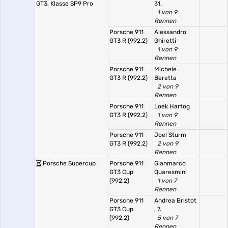
GT3, Klasse SP9 Pro
31.
1 von 9
Rennen
Porsche 911
Alessandro
GT3 R (992.2)
Ghiretti
1 von 9
Rennen
Porsche 911
Michele
GT3 R (992.2)
Beretta
2 von 9
Rennen
Porsche 911
Loek Hartog
GT3 R (992.2)
1 von 9
Rennen
Porsche 911
Joel Sturm
GT3 R (992.2)
2 von 9
Rennen
Porsche Supercup
Porsche 911
Gianmarco
GT3 Cup
Quaresmini
(992.2)
1 von 7
Rennen
Porsche 911
Andrea Bristot
GT3 Cup
, 7.
(992.2)
5 von 7
Rennen