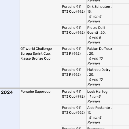
Rennen
Porsche 911
Dirk Schouten
,
GT3 Cup (992)
15.
8 von 8
Rennen
Porsche 911
Pietro Delli
GT3 Cup (992)
Guanti
, 20.
6 von 8
Rennen
GT World Challenge
Porsche 911
Fabian Duffieux
Europa Sprint Cup,
GT3 R (992)
, 20.
Klasse Bronze Cup
6 von 10
Rennen
Porsche 911
Mathieu Detry
GT3 R (992)
, 20.
6 von 10
Rennen
2024
Porsche Supercup
Porsche 911
Loek Hartog
GT3 Cup (992)
1 von 8
Rennen
Porsche 911
Aldo Festante
,
GT3 Cup (992)
17.
8 von 8
Rennen
Porsche 911
Francesco