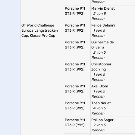
Rennen
Porsche 911
Marvin Dienst
GT3 R (992)
2 von 8
Rennen
GT World Challenge
Porsche 911
Felice Jelmini
Europa Langstrecken
GT3 R (992)
1 von 5
Cup, Klasse Pro Cup
Rennen
Porsche 911
Guilherme de
GT3 R (992)
Oliveira
2 von 5
Rennen
Porsche 911
Christopher
GT3 R (992)
Zöchling
1 von 5
Rennen
Porsche 911
Axel Blom
GT3 R (992)
1 von 5
Rennen
Porsche 911
Théo Nouet
GT3 R (992)
4 von 5
Rennen
Porsche 911
Philipp Sager
GT3 R (992)
2 von 5
Rennen