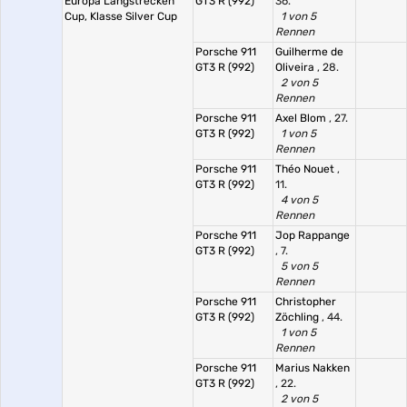
Europa Langstrecken
GT3 R (992)
36.
Cup, Klasse Silver Cup
1 von 5
Rennen
Porsche 911
Guilherme de
GT3 R (992)
Oliveira
, 28.
2 von 5
Rennen
Porsche 911
Axel Blom
, 27.
GT3 R (992)
1 von 5
Rennen
Porsche 911
Théo Nouet
,
GT3 R (992)
11.
4 von 5
Rennen
Porsche 911
Jop Rappange
GT3 R (992)
, 7.
5 von 5
Rennen
Porsche 911
Christopher
GT3 R (992)
Zöchling
, 44.
1 von 5
Rennen
Porsche 911
Marius Nakken
GT3 R (992)
, 22.
2 von 5