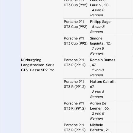
Porsche 911
Lodovico
GT3 Cup (992)
Laurini
, 20.
4 von 8
Rennen
Porsche 911
Philipp Sager
GT3 Cup (992)
8 von 8
Rennen
Porsche 911
Simone
GT3 Cup (992)
Iaquinta
, 12.
7 von 8
Rennen
Nürburgring
Porsche 911
Romain Dumas
Langstrecken-Serie
GT3 R (991.2)
, 47.
GT3, Klasse SP9 Pro
1 von 8
Rennen
Porsche 911
Matteo Cairoli
,
GT3 R (991.2)
67.
2 von 8
Rennen
Porsche 911
Adrien De
GT3 R (991.2)
Leener
, 66.
2 von 8
Rennen
Porsche 911
Michele
GT3 R (991.2)
Beretta
, 21.