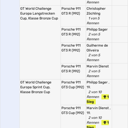
Rennen
GT World Challenge
Porsche 911
Christopher
Europa Langstrecken
GT3 R (992)
Zöchling
Cup, Klasse Bronze Cup
1 von 5
Rennen
Porsche 911
Philipp Sager
GT3 R (992)
2 von 5
Rennen
Porsche 911
Guilherme de
GT3 R (992)
Oliveira
2 von 5
Rennen
Porsche 911
Marvin Dienst
GT3 R (992)
2 von 5
Rennen
GT World Challenge
Porsche 911
Philipp Sager
,
Europa Sprint Cup,
GT3 Cup (992)
19.
Klasse Bronze Cup
2 von 10
Rennen
1
Sieg
Porsche 911
Marvin Dienst
,
GT3 Cup (992)
19.
2 von 10
Rennen
1
Sieg