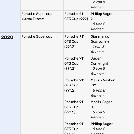
2 von 8
Rennen
Porsche Supercup,
Porsche 911
Philipp Sager
,
Klasse ProAm
GT3 Cup (992)
2.
8 von 8
Rennen
2020
Porsche Supercup
Porsche 911
Gianmarco
GT3 Cup
Quaresmini
(991.2)
1 von 8
Rennen
Porsche 911
Jaden
GT3 Cup
Conwright
(991.2)
3 von 8
Rennen
Porsche 911
Marius Nakken
GT3 Cup
, 12.
(991.2)
8 von 8
Rennen
Porsche 911
Moritz Sager
,
GT3 Cup
18.
(991.2)
5 von 8
Rennen
Porsche 911
Philipp Sager
GT3 Cup
8 von 8