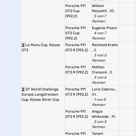
Porsche 911
William
GT3 Cup
Mezzetti
, 20.
(992.2)
5 von 7
Rennen
Porsche 911
Eugenio Pisani
GT3 Cup
4 von 7
(992.2)
Rennen
Le Mans Cup, Klasse
Porsche 911
Reinhold Krahn
GT3
GT3 R (992.2)
, 3.
3 von 6
Rennen
Porsche 911
Matteo
GT3 R (992.2)
Cressoni
, 3.
3 von 6
Rennen
GT World Challenge
Porsche 911
Loris Cabirou
,
Europa Langstrecken
GT3 R (992.2)
51.
Cup, Klasse Silver Cup
1 von 5
Rennen
Porsche 911
Angus
GT3 R (992.2)
Whiteside
, 41.
3 von 5
Rennen
Porsche 911
Tanart