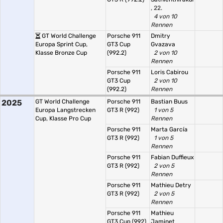
, 22.
4 von 10
Rennen
GT World Challenge
Porsche 911
Dmitry
Europa Sprint Cup,
GT3 Cup
Gvazava
Klasse Bronze Cup
(992.2)
2 von 10
Rennen
Porsche 911
Loris Cabirou
GT3 Cup
2 von 10
(992.2)
Rennen
2025
GT World Challenge
Porsche 911
Bastian Buus
Europa Langstrecken
GT3 R (992)
1 von 5
Cup, Klasse Pro Cup
Rennen
Porsche 911
Marta García
GT3 R (992)
1 von 5
Rennen
Porsche 911
Fabian Duffieux
GT3 R (992)
2 von 5
Rennen
Porsche 911
Mathieu Detry
GT3 R (992)
2 von 5
Rennen
Porsche 911
Mathieu
GT3 Cup (992)
Jaminet