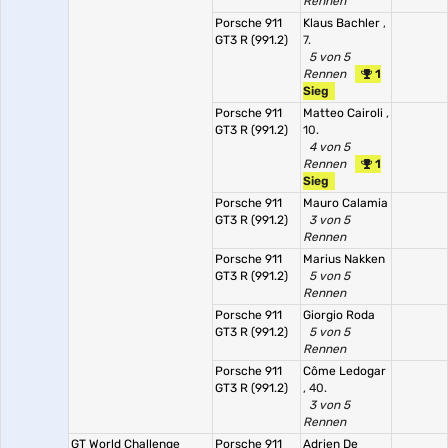
Rennen
Porsche 911
Klaus Bachler
,
GT3 R (991.2)
7.
5 von 5
Rennen
1
Sieg
Porsche 911
Matteo Cairoli
,
GT3 R (991.2)
10.
4 von 5
Rennen
1
Sieg
Porsche 911
Mauro Calamia
GT3 R (991.2)
3 von 5
Rennen
Porsche 911
Marius Nakken
GT3 R (991.2)
5 von 5
Rennen
Porsche 911
Giorgio Roda
GT3 R (991.2)
5 von 5
Rennen
Porsche 911
Côme Ledogar
GT3 R (991.2)
, 40.
3 von 5
Rennen
GT World Challenge
Porsche 911
Adrien De