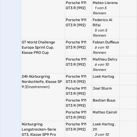
Porsche 911
Mateo Llarena
GT3 R (992)
1 von 5
Rennen
Porsche 911
Federico Al
GT3 R (992)
Rifai
5 von 5
Rennen
GT World Challenge
Porsche 911
Fabian Duffieux
Europa Sprint Cup,
GT3 R (992)
6 von 10
Klasse PRO Cup
Rennen
Porsche 911
Mathieu Detry
GT3 R (992)
6 von 10
Rennen
24h Nürburgring
Porsche 911
Loek Hartog
Nordschleife, Klasse SP
GT3 R (992)
9
(Einzelrennen)
Porsche 911
Joel Sturm
GT3 R (992)
Porsche 911
Bastian Buus
GT3 R (992)
Porsche 911
Matteo Cairoli
GT3 R (992)
Nürburgring
Porsche 911
Loek Hartog
,
Langstrecken-Serie
GT3 R (992)
29.
GT3, Klasse SP9 Pro
3 von 10