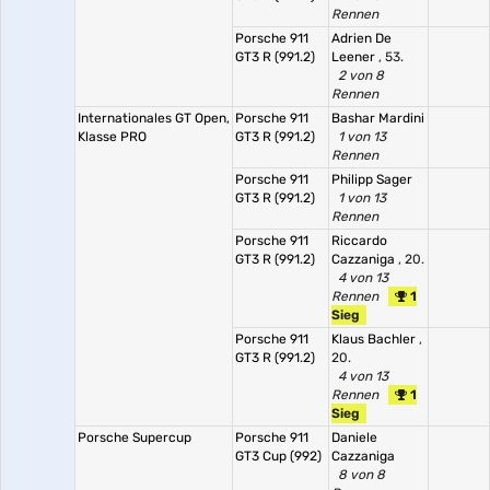
Rennen
Porsche 911
Adrien De
GT3 R (991.2)
Leener
, 53.
2 von 8
Rennen
Internationales GT Open,
Porsche 911
Bashar Mardini
Klasse PRO
GT3 R (991.2)
1 von 13
Rennen
Porsche 911
Philipp Sager
GT3 R (991.2)
1 von 13
Rennen
Porsche 911
Riccardo
GT3 R (991.2)
Cazzaniga
, 20.
4 von 13
Rennen
1
Sieg
Porsche 911
Klaus Bachler
,
GT3 R (991.2)
20.
4 von 13
Rennen
1
Sieg
Porsche Supercup
Porsche 911
Daniele
GT3 Cup (992)
Cazzaniga
8 von 8