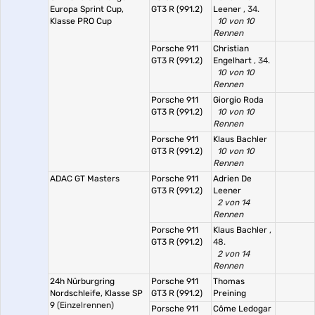
Europa Sprint Cup,
GT3 R (991.2)
Leener
, 34.
Klasse PRO Cup
10 von 10
Rennen
Porsche 911
Christian
GT3 R (991.2)
Engelhart
, 34.
10 von 10
Rennen
Porsche 911
Giorgio Roda
GT3 R (991.2)
10 von 10
Rennen
Porsche 911
Klaus Bachler
GT3 R (991.2)
10 von 10
Rennen
ADAC GT Masters
Porsche 911
Adrien De
GT3 R (991.2)
Leener
2 von 14
Rennen
Porsche 911
Klaus Bachler
,
GT3 R (991.2)
48.
2 von 14
Rennen
24h Nürburgring
Porsche 911
Thomas
Nordschleife, Klasse SP
GT3 R (991.2)
Preining
9
(Einzelrennen)
Porsche 911
Côme Ledogar