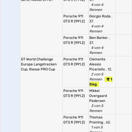
4 von 4
Rennen
Porsche 911
Giorgio Roda
,
GT3 R (991.2)
37.
4 von 4
Rennen
Porsche 911
Ben Barker
,
GT3 R (991.2)
37.
4 von 4
Rennen
GT World Challenge
Porsche 911
Clemente
Europa Langstrecken
GT3 R (991.2)
Alessio
Cup, Klasse PRO Cup
Picariello
, 12.
2 von 5
Rennen
1
Sieg
Porsche 911
Mikkel
GT3 R (991.2)
Overgaard
Pedersen
3 von 5
Rennen
Porsche 911
Thomas
GT3 R (991.2)
Preining
, 62.
1 von 5