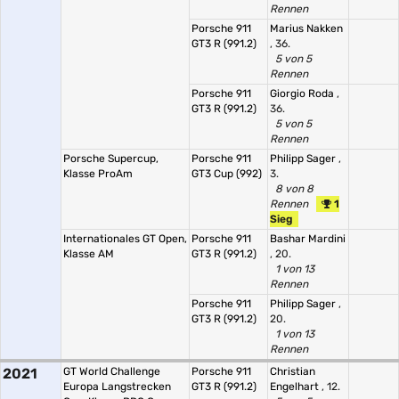
Rennen
Porsche 911
Marius Nakken
GT3 R (991.2)
, 36.
5 von 5
Rennen
Porsche 911
Giorgio Roda
,
GT3 R (991.2)
36.
5 von 5
Rennen
Porsche Supercup,
Porsche 911
Philipp Sager
,
Klasse ProAm
GT3 Cup (992)
3.
8 von 8
Rennen
1
Sieg
Internationales GT Open,
Porsche 911
Bashar Mardini
Klasse AM
GT3 R (991.2)
, 20.
1 von 13
Rennen
Porsche 911
Philipp Sager
,
GT3 R (991.2)
20.
1 von 13
Rennen
2021
GT World Challenge
Porsche 911
Christian
Europa Langstrecken
GT3 R (991.2)
Engelhart
, 12.