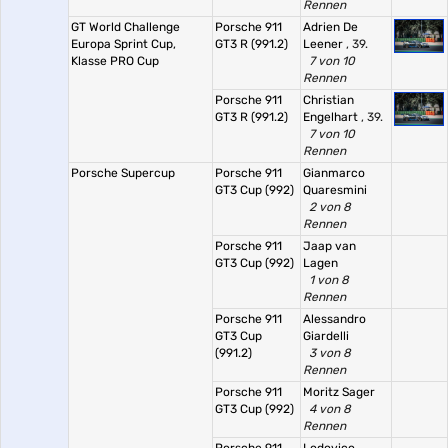
Rennen
GT World Challenge
Porsche 911
Adrien De
Europa Sprint Cup,
GT3 R (991.2)
Leener
, 39.
Klasse PRO Cup
7 von 10
Rennen
Porsche 911
Christian
GT3 R (991.2)
Engelhart
, 39.
7 von 10
Rennen
Porsche Supercup
Porsche 911
Gianmarco
GT3 Cup (992)
Quaresmini
2 von 8
Rennen
Porsche 911
Jaap van
GT3 Cup (992)
Lagen
1 von 8
Rennen
Porsche 911
Alessandro
GT3 Cup
Giardelli
(991.2)
3 von 8
Rennen
Porsche 911
Moritz Sager
GT3 Cup (992)
4 von 8
Rennen