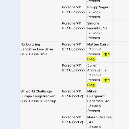
Rennen
Porsche 911
Philipp Sager
GT3 Cup (992)
8 von 8
Rennen
Porsche 911
Simone
GT3 Cup (992)
Iaquinta
, 10.
8 von 8
Rennen
Nürburgring
Porsche 911
Matteo Cairoli
Langstrecken-Serie
GT3 Cup (992)
1 von 8
GT3, Klasse SP-X
Rennen
1
Sieg
Porsche 911
Julien
GT3 Cup (992)
Andlauer
, 2.
1 von 8
Rennen
1
Sieg
GT World Challenge
Porsche 911
Mikkel
Europa Langstrecken
GT3 R (991.2)
Overgaard
Cup, Klasse Silver Cup
Pedersen
, 46.
3 von 5
Rennen
Porsche 911
Mauro Calamia
GT3 R (991.2)
, 43.
3 von 5