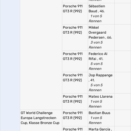
Porsche 911
Sébastien
GT3 R (992)
Baud
, 46.
1 von 5
Rennen
Porsche 911
Mikkel
GT3 R (992)
Overgaard
Pedersen
, 66.
3 von 5
Rennen
Porsche 911
Federico Al
GT3 R (992)
Rifai
, 41.
5 von 5
Rennen
Porsche 911
Jop Rappange
GT3 R (992)
, 41.
5 von 5
Rennen
Porsche 911
Mateo Llarena
GT3 R (992)
1 von 5
Rennen
GT World Challenge
Porsche 911
Bastian Buus
Europa Langstrecken
GT3 R (992)
1 von 5
Cup, Klasse Bronze Cup
Rennen
Porsche 911
Marta García
,