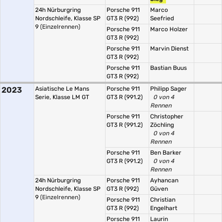
24h Nürburgring
Porsche 911
Marco
Nordschleife, Klasse SP
GT3 R (992)
Seefried
9
(Einzelrennen)
Porsche 911
Marco Holzer
GT3 R (992)
Porsche 911
Marvin Dienst
GT3 R (992)
Porsche 911
Bastian Buus
GT3 R (992)
2023
Asiatische Le Mans
Porsche 911
Philipp Sager
Serie, Klasse LM GT
GT3 R (991.2)
0 von 4
Rennen
Porsche 911
Christopher
GT3 R (991.2)
Zöchling
0 von 4
Rennen
Porsche 911
Ben Barker
GT3 R (991.2)
0 von 4
Rennen
24h Nürburgring
Porsche 911
Ayhancan
Nordschleife, Klasse SP
GT3 R (992)
Güven
9
(Einzelrennen)
Porsche 911
Christian
GT3 R (992)
Engelhart
Porsche 911
Laurin