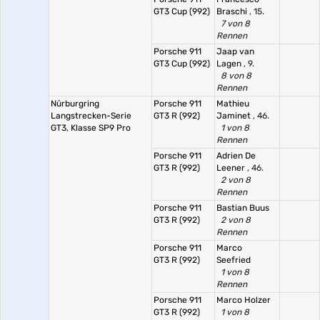
GT3 Cup (992)
Braschi
, 15.
7 von 8
Rennen
Porsche 911
Jaap van
GT3 Cup (992)
Lagen
, 9.
8 von 8
Rennen
Nürburgring
Porsche 911
Mathieu
Langstrecken-Serie
GT3 R (992)
Jaminet
, 46.
GT3, Klasse SP9 Pro
1 von 8
Rennen
Porsche 911
Adrien De
GT3 R (992)
Leener
, 46.
2 von 8
Rennen
Porsche 911
Bastian Buus
GT3 R (992)
2 von 8
Rennen
Porsche 911
Marco
GT3 R (992)
Seefried
1 von 8
Rennen
Porsche 911
Marco Holzer
GT3 R (992)
1 von 8