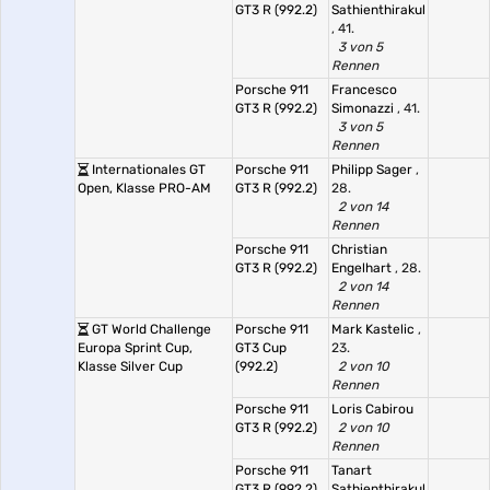
GT3 R (992.2)
Sathienthirakul
, 41.
3 von 5
Rennen
Porsche 911
Francesco
GT3 R (992.2)
Simonazzi
, 41.
3 von 5
Rennen
Internationales GT
Porsche 911
Philipp Sager
,
Open, Klasse PRO-AM
GT3 R (992.2)
28.
2 von 14
Rennen
Porsche 911
Christian
GT3 R (992.2)
Engelhart
, 28.
2 von 14
Rennen
GT World Challenge
Porsche 911
Mark Kastelic
,
Europa Sprint Cup,
GT3 Cup
23.
Klasse Silver Cup
(992.2)
2 von 10
Rennen
Porsche 911
Loris Cabirou
GT3 R (992.2)
2 von 10
Rennen
Porsche 911
Tanart
GT3 R (992.2)
Sathienthirakul