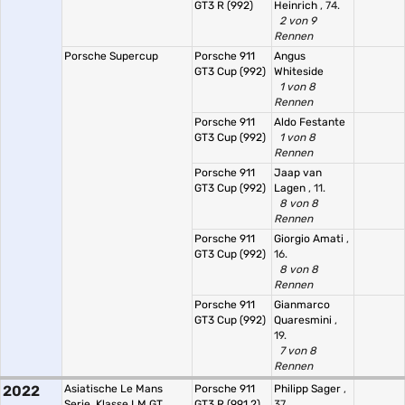
GT3 R (992)
Heinrich
, 74.
2 von 9
Rennen
Porsche Supercup
Porsche 911
Angus
GT3 Cup (992)
Whiteside
1 von 8
Rennen
Porsche 911
Aldo Festante
GT3 Cup (992)
1 von 8
Rennen
Porsche 911
Jaap van
GT3 Cup (992)
Lagen
, 11.
8 von 8
Rennen
Porsche 911
Giorgio Amati
,
GT3 Cup (992)
16.
8 von 8
Rennen
Porsche 911
Gianmarco
GT3 Cup (992)
Quaresmini
,
19.
7 von 8
Rennen
2022
Asiatische Le Mans
Porsche 911
Philipp Sager
,
Serie, Klasse LM GT
GT3 R (991.2)
37.