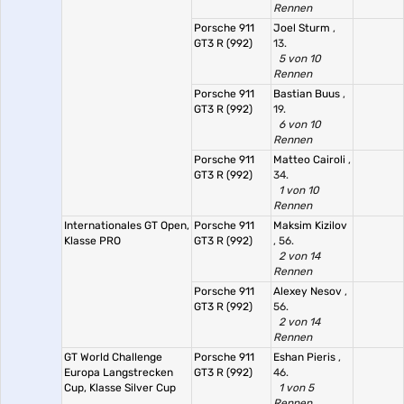
Rennen
Porsche 911
Joel Sturm
,
GT3 R (992)
13.
5 von 10
Rennen
Porsche 911
Bastian Buus
,
GT3 R (992)
19.
6 von 10
Rennen
Porsche 911
Matteo Cairoli
,
GT3 R (992)
34.
1 von 10
Rennen
Internationales GT Open,
Porsche 911
Maksim Kizilov
Klasse PRO
GT3 R (992)
, 56.
2 von 14
Rennen
Porsche 911
Alexey Nesov
,
GT3 R (992)
56.
2 von 14
Rennen
GT World Challenge
Porsche 911
Eshan Pieris
,
Europa Langstrecken
GT3 R (992)
46.
Cup, Klasse Silver Cup
1 von 5
Rennen