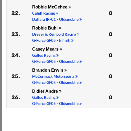
Robbie McGehee
22.
0
Cahill Racing
Dallara IR-01 - Oldsmobile
Robbie Buhl
23.
0
Dreyer & Reinbold Racing
G-Force GF05 - Infiniti
Casey Mears
24.
0
Galles Racing
G-Force GF05 - Oldsmobile
Brandon Erwin
25.
0
McCormack Motorsports
G-Force GF05 - Oldsmobile
Didier Andre
26.
0
Galles Racing
G-Force GF05 - Oldsmobile