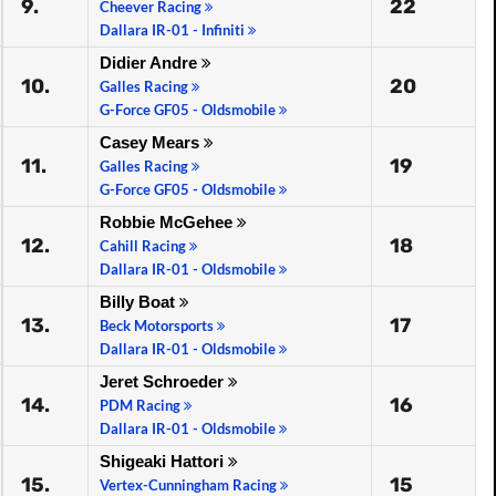
9.
22
Cheever Racing
Dallara IR-01 - Infiniti
Didier Andre
10.
20
Galles Racing
G-Force GF05 - Oldsmobile
Casey Mears
11.
19
Galles Racing
G-Force GF05 - Oldsmobile
Robbie McGehee
12.
18
Cahill Racing
Dallara IR-01 - Oldsmobile
Billy Boat
13.
17
Beck Motorsports
Dallara IR-01 - Oldsmobile
Jeret Schroeder
14.
16
PDM Racing
Dallara IR-01 - Oldsmobile
Shigeaki Hattori
15.
15
Vertex-Cunningham Racing