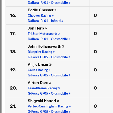
Dallara IR-01 - Oldsmobile
Eddie Cheever
16.
0
Cheever Racing
Dallara IR-01 - Infiniti
Jon Herb
17.
0
Tri Star Motorsports
Dallara IR-01 - Oldsmobile
John Hollansworth
18.
0
Blueprint Racing
G-Force GF05 - Oldsmobile
Al, jr. Unser
19.
0
Galles Racing
G-Force GF05 - Oldsmobile
Airton Dare
20.
0
TeamXtreme Racing
G-Force GF05 - Oldsmobile
Shigeaki Hattori
21.
0
Vertex-Cunningham Racing
G-Force GF05 - Oldsmobile