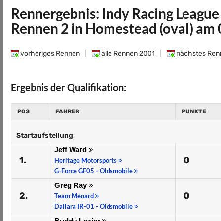
Rennergebnis: Indy Racing League
Rennen 2 in Homestead (oval) am 
vorheriges Rennen
|
alle Rennen 2001
|
nächstes Ren
Ergebnis der Qualifikation:
POS
FAHRER
PUNKTE
Startaufstellung:
Jeff Ward
1.
0
Heritage Motorsports
G-Force GF05 - Oldsmobile
Greg Ray
2.
0
Team Menard
Dallara IR-01 - Oldsmobile
Buddy Lazier