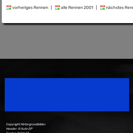
vorheriges Rennen
|
alle Rennen 2001
|
nächstes Ren
Speedsport Magazine
Motorsport Magazine since 1996.
Copyright Hintergrundbilder:
Header: © Auto GP