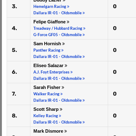
3.
0
Hemelgarn Racing
Dallara IR-01 - Oldsmobile
Felipe Giaffone
4.
0
Treadway / Hubbard Racing
G-Force GF05 - Oldsmobile
Sam Hornish
5.
0
Panther Racing
Dallara IR-01 - Oldsmobile
Eliseo Salazar
6.
0
A.J. Foyt Enterprises
Dallara IR-01 - Oldsmobile
Sarah Fisher
7.
0
Walker Racing
Dallara IR-01 - Oldsmobile
Scott Sharp
8.
0
Kelley Racing
Dallara IR-01 - Oldsmobile
Mark Dismore