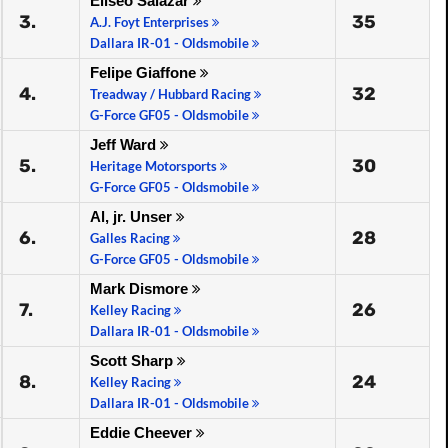
Eliseo Salazar
3.
35
A.J. Foyt Enterprises
Dallara IR-01 - Oldsmobile
Felipe Giaffone
4.
32
Treadway / Hubbard Racing
G-Force GF05 - Oldsmobile
Jeff Ward
5.
30
Heritage Motorsports
G-Force GF05 - Oldsmobile
Al, jr. Unser
6.
28
Galles Racing
G-Force GF05 - Oldsmobile
Mark Dismore
7.
26
Kelley Racing
Dallara IR-01 - Oldsmobile
Scott Sharp
8.
24
Kelley Racing
Dallara IR-01 - Oldsmobile
Eddie Cheever