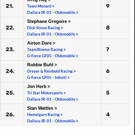
21.
9
Team Menard
Dallara IR-01 - Oldsmobile
Stephane Gregoire
22.
8
Dick Simon Racing
Dallara IR-01 - Oldsmobile
Airton Dare
23.
7
TeamXtreme Racing
G-Force GF05 - Oldsmobile
Robbie Buhl
24.
6
Dreyer & Reinbold Racing
G-Force GF05 - Infiniti
Jon Herb
25.
5
Tri Star Motorsports
Dallara IR-01 - Oldsmobile
Stan Wattles
26.
4
Hemelgarn Racing
Dallara IR-01 - Oldsmobile