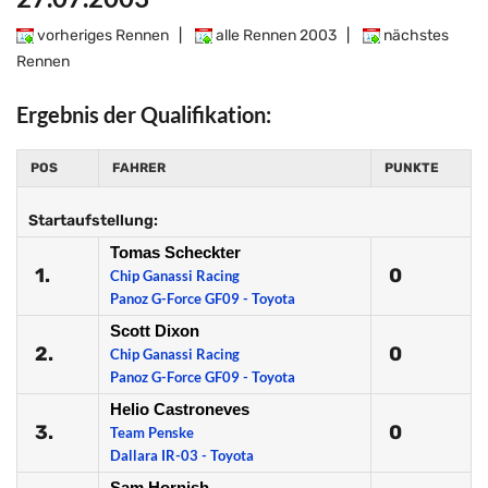
vorheriges Rennen
|
alle Rennen 2003
|
nächstes
Rennen
Ergebnis der Qualifikation:
POS
FAHRER
PUNKTE
Startaufstellung:
Tomas Scheckter
1.
0
Chip Ganassi Racing
Panoz G-Force GF09 - Toyota
Scott Dixon
2.
0
Chip Ganassi Racing
Panoz G-Force GF09 - Toyota
Helio Castroneves
3.
0
Team Penske
Dallara IR-03 - Toyota
Sam Hornish