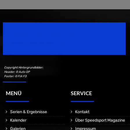
Speedsport Magazine
Motorsport Magazine since 1996.
Copyright Hintergrundbilder:
Header: © Auto GP
Footer: © FIA F3
MENÜ
SERVICE
Serien & Ergebnisse
Kontakt
Kalender
Über Speedsport Magazine
Galerien
Impressum