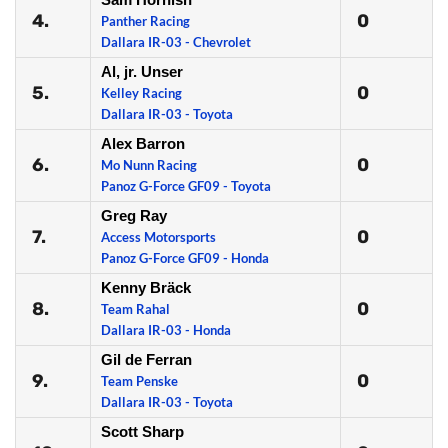
4.
0
Panther Racing
Dallara IR-03 - Chevrolet
Al, jr. Unser
5.
0
Kelley Racing
Dallara IR-03 - Toyota
Alex Barron
6.
0
Mo Nunn Racing
Panoz G-Force GF09 - Toyota
Greg Ray
7.
0
Access Motorsports
Panoz G-Force GF09 - Honda
Kenny Bräck
8.
0
Team Rahal
Dallara IR-03 - Honda
Gil de Ferran
9.
0
Team Penske
Dallara IR-03 - Toyota
Scott Sharp