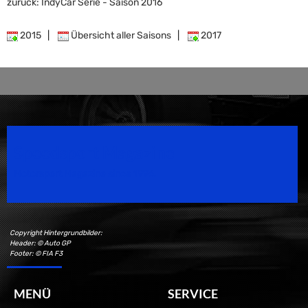
zurück: IndyCar Serie - Saison 2016
2015
|
Übersicht aller Saisons
|
2017
Speedsport Magazine
Motorsport Magazine since 1996.
Copyright Hintergrundbilder:
Header: © Auto GP
Footer: © FIA F3
MENÜ
SERVICE