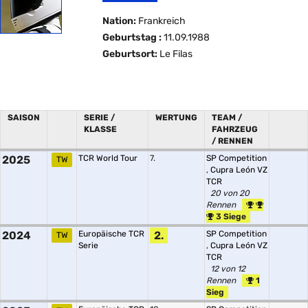
Nation:
Frankreich
Geburtstag :
11.09.1988
Geburtsort:
Le Filas
SAISON
SERIE /
WERTUNG
TEAM /
KLASSE
FAHRZEUG
/ RENNEN
2025
TCR World Tour
7.
SP Competition
TW
,
Cupra León VZ
TCR
20 von 20
Rennen
3 Siege
2024
Europäische TCR
2.
SP Competition
TW
Serie
,
Cupra León VZ
TCR
12 von 12
Rennen
1
Sieg