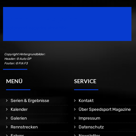
Speedsport Magazine
Motorsport Magazine since 1996.
Copyright Hintergrundbilder:
Header: © Auto GP
Footer: © FIA F3
MENÜ
SERVICE
Serien & Ergebnisse
Kontakt
Kalender
Über Speedsport Magazine
Galerien
Impressum
Rennstrecken
Datenschutz
Fahrer
Newsletter