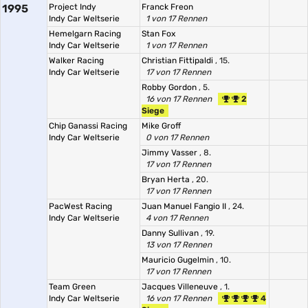
1995
Project Indy
Franck Freon
Indy Car Weltserie
1 von 17 Rennen
Hemelgarn Racing
Stan Fox
Indy Car Weltserie
1 von 17 Rennen
Walker Racing
Christian Fittipaldi
, 15.
Indy Car Weltserie
17 von 17 Rennen
Robby Gordon
, 5.
16 von 17 Rennen
2
Siege
Chip Ganassi Racing
Mike Groff
Indy Car Weltserie
0 von 17 Rennen
Jimmy Vasser
, 8.
17 von 17 Rennen
Bryan Herta
, 20.
17 von 17 Rennen
PacWest Racing
Juan Manuel Fangio II
, 24.
Indy Car Weltserie
4 von 17 Rennen
Danny Sullivan
, 19.
13 von 17 Rennen
Mauricio Gugelmin
, 10.
17 von 17 Rennen
Team Green
Jacques Villeneuve
, 1.
Indy Car Weltserie
16 von 17 Rennen
4