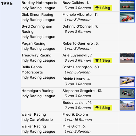
1996
Bradley Motorsports
Buzz Calkins
, 1.
Indy Racing League
3 von 3 Rennen
1 Sieg
Dick Simon Racing
Michele Alboreto
, 11.
Indy Racing League
1 von 3 Rennen
Byrd Cunningham
Johnny O'Connell
, 9.
Racing
3 von 3 Rennen
Indy Racing League
Pagan Racing
Roberto Guerrero
, 5.
Indy Racing League
1 von 3 Rennen
Treadway Racing
Arie Luyendyk
, 7.
Indy Racing League
3 von 3 Rennen
1 Sieg
Della Penna
Scott Harrington
, 30.
Motorsports
1 von 3 Rennen
Indy Racing League
Richie Hearn
, 4.
3 von 3 Rennen
Hemelgarn Racing
Stephane Gregoire
, 13.
Indy Racing League
3 von 3 Rennen
Buddy Lazier
, 14.
2 von 3 Rennen
1 Sieg
Walker Racing
Fredrik Ekblom
Indy Car Weltserie
1 von 16 Rennen
Walker Racing
Mike Groff
, 6.
Indy Racing League
1 von 3 Rennen