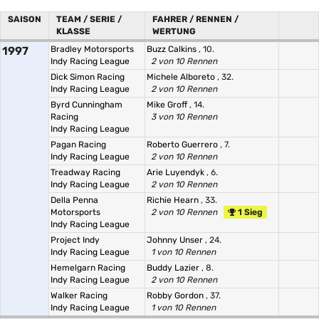
SAISON
TEAM / SERIE /
FAHRER / RENNEN /
KLASSE
WERTUNG
1997
Bradley Motorsports
Buzz Calkins
, 10.
Indy Racing League
2 von 10 Rennen
Dick Simon Racing
Michele Alboreto
, 32.
Indy Racing League
2 von 10 Rennen
Byrd Cunningham
Mike Groff
, 14.
Racing
3 von 10 Rennen
Indy Racing League
Pagan Racing
Roberto Guerrero
, 7.
Indy Racing League
2 von 10 Rennen
Treadway Racing
Arie Luyendyk
, 6.
Indy Racing League
2 von 10 Rennen
Della Penna
Richie Hearn
, 33.
Motorsports
2 von 10 Rennen
1 Sieg
Indy Racing League
Project Indy
Johnny Unser
, 24.
Indy Racing League
1 von 10 Rennen
Hemelgarn Racing
Buddy Lazier
, 8.
Indy Racing League
2 von 10 Rennen
Walker Racing
Robby Gordon
, 37.
Indy Racing League
1 von 10 Rennen