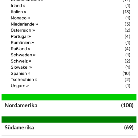
Irland »
(1)
Italien »
(13)
Monaco »
(1)
Niederlande »
(3)
Österreich »
(2)
Portugal »
(4)
Rumänien »
(1)
Rußland »
(4)
Schweden »
(1)
Schweiz »
(2)
Slowakei »
(1)
Spanien »
(10)
Tschechien »
(2)
Ungarn »
(1)
Nordamerika
(108)
Südamerika
(69)