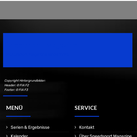
Speedsport Magazine
Motorsport Magazine since 1996.
Copyright Hintergrundbilder:
Header: © FIA F2
Footer: © FIA F3
MENÜ
SERVICE
Serien & Ergebnisse
Kontakt
Kalender
Über Speedsport Magazine