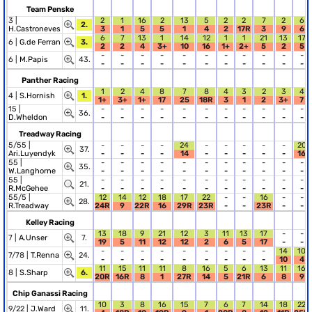
Team Penske
3 |
2
1
16
2
13
5
2
2
7
2
6
2.
H.Castroneves
3
1
5
5
1
4
2
17R
3
9
6
6
7
13
1
14
12
1
1
21
13
17
6 |
G.de Ferran
3.
2
2
4
3+
10
16
1+
2+
5
2
5
-
-
-
-
-
-
-
-
-
-
-
6 |
M.Papis
43.
-
-
-
-
-
-
-
-
-
-
-
Panther Racing
1
2
4
8
7
8
4
3
2
3
4
4 |
S.Hornish
1.
1+
3+
1+
17
25
18R
3
1
2
3+
7
15 |
-
-
-
-
-
-
-
-
-
-
-
36.
D.Wheldon
-
-
-
-
-
-
-
-
-
-
-
Treadway Racing
5/55 |
-
-
-
-
24
-
-
-
-
-
20
37.
Ari.Luyendyk
-
-
-
-
14
-
-
-
-
-
16
55 |
-
-
-
-
-
-
-
-
-
-
-
35.
W.Langhorne
-
-
-
-
-
-
-
-
-
-
-
55 |
-
-
-
-
-
-
-
-
-
-
-
21.
R.McGehee
-
-
-
-
-
-
-
-
-
-
-
55/5 |
12
14
12
18
17
22
-
-
16
-
-
28.
R.Treadway
24R
9
22R
16
29R
23R
-
-
23R
-
-
Kelley Racing
13
18
9
21
12
3
11
13
17
-
-
7 |
A.Unser
7.
19
5
11
12
12
2
6
5
17
-
-
-
-
-
-
-
-
-
-
-
14
10
7/78 |
T.Renna
24.
-
-
-
-
-
-
-
-
-
10
4
11
15
11
11
8
16
5
6
13
11
16
8 |
S.Sharp
6.
20R
16R
8
1
27R
14
5
21R
6
8
9
Chip Ganassi Racing
10
3
8
16
15
7
6
7
14
18
22
9/22 |
J.Ward
11.