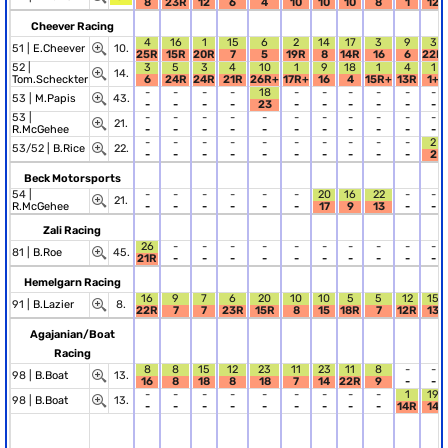
8
23R
12
6
4
10
10
10
8
1
12
Cheever Racing
4
16
1
15
6
2
14
17
3
9
3
51 |
E.Cheever
10.
25R
15R
20R
7
5
19R
8
14R
16
6
22R
52 |
3
5
3
4
10
1
9
18
1
4
1
14.
Tom.Scheckter
6
24R
24R
21R
26R+
17R+
16
4
15R+
13R
1+
-
-
-
-
18
-
-
-
-
-
-
53 |
M.Papis
43.
-
-
-
-
23
-
-
-
-
-
-
53 |
-
-
-
-
-
-
-
-
-
-
-
21.
R.McGehee
-
-
-
-
-
-
-
-
-
-
-
-
-
-
-
-
-
-
-
-
-
2
53/52 |
B.Rice
22.
-
-
-
-
-
-
-
-
-
-
2
Beck Motorsports
54 |
-
-
-
-
-
-
20
16
22
-
-
21.
R.McGehee
-
-
-
-
-
-
17
9
13
-
-
Zali Racing
26
-
-
-
-
-
-
-
-
-
-
81 |
B.Roe
45.
21R
-
-
-
-
-
-
-
-
-
-
Hemelgarn Racing
16
9
7
6
20
10
10
5
5
12
15
91 |
B.Lazier
8.
22R
7
7
23R
15R
8
15
18R
7
12R
13
Agajanian/Boat
Racing
8
8
15
12
23
11
23
11
8
-
-
98 |
B.Boat
13.
16
8
18
8
18
7
14
22R
9
-
-
-
-
-
-
-
-
-
-
-
1
19
98 |
B.Boat
13.
-
-
-
-
-
-
-
-
-
14R
14