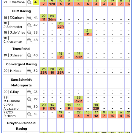
17
4
10
5
4
18
3
10
19
8
12
21 |
F.Giaffone
4.
7
19R
6
2
3
5
4
3
4
7
3
PDM Racing
22
ns
-
-
-
-
-
-
-
-
-
18 |
T.Carlson
41.
11
26ns
-
-
-
-
-
-
-
-
-
18 |
-
-
25
-
-
-
-
-
-
-
-
49.
J.Schroeder
-
-
27R
-
-
-
-
-
-
-
-
-
-
-
-
-
21
-
-
-
-
-
18 |
J.de Vries
33.
-
-
-
-
-
11
-
-
-
-
-
18 |
-
-
-
-
-
-
-
-
-
-
-
48.
C.Kruseman
-
-
-
-
-
-
-
-
-
-
-
Team Rahal
-
-
18
-
19
-
-
-
-
-
-
19 |
J.Vasser
40.
-
-
9
-
30R
-
-
-
-
-
-
Convergent Racing
23
20
27
-
-
-
-
-
-
-
-
20 |
H.Noda
32.
23R
10
25R
-
-
-
-
-
-
-
-
Sam Schmidt
Motorsports
-
-
-
-
-
-
-
-
-
-
-
20 |
G.Ray
23.
-
-
-
-
-
-
-
-
-
-
-
99 |
-
-
-
-
33
-
-
-
-
-
-
29.
M.Dismore
-
-
-
-
32R
-
-
-
-
-
-
99/20 |
20
13
-
14
ns
-
18
-
-
-
-
30.
A.Lazzaro
9
17R
-
9
nq
-
22R
-
-
-
-
99/20 |
-
-
19
-
22
15
17
9
9
6
21
15.
R.Hearn
-
-
14
-
6
9
12
7
10
4
10
Dreyer & Reinbold
Racing