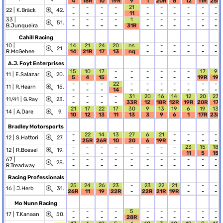
4
18R
10
19R
9
1
20R
8
12
11R
25R
-
-
-
-
21
-
-
-
-
-
-
22 |
K.Bräck
42.
-
-
-
-
11
-
-
-
-
-
-
33 |
-
-
-
-
1
-
-
-
-
-
-
51.
B.Junqueira
-
-
-
-
31R
-
-
-
-
-
-
Cahill Racing
10 |
14
21
24
20
ns
-
-
-
-
-
-
21.
R.McGehee
14
21R
17
13
nq
-
-
-
-
-
-
A.J. Foyt Enterprises
15
10
17
-
-
-
-
-
-
17
9
11 |
E.Salazar
20.
5
4
15
-
-
-
-
-
-
19R
19
-
-
-
22
-
-
-
-
-
-
-
11 |
R.Hearn
15.
-
-
-
14
-
-
-
-
-
-
-
-
-
-
-
31
20
16
14
12
20
23
11/41 |
G.Ray
23.
-
-
-
-
33R
12
18R
12R
19R
20R
17
21
17
22
17
30
9
13
19
6
19
13
14 |
A.Dare
9.
10
12
13
11
13
3
9
6
1
17R
23R
Bradley Motorsports
-
22
14
13
27
6
21
-
-
-
-
12 |
S.Hattori
27.
-
25R
26R
10
20
6
19R
-
-
-
-
-
-
-
-
-
-
-
-
23
15
18
12 |
R.Boesel
19.
-
-
-
-
-
-
-
-
11
5
15
67 |
-
-
-
-
-
-
-
-
-
-
-
28.
R.Treadway
-
-
-
-
-
-
-
-
-
-
-
Racing Professionals
25
24
26
23
-
23
22
21
-
-
-
16 |
J.Herb
31.
26R
11
19
22R
-
22R
21R
19R
-
-
-
Mo Nunn Racing
-
-
-
-
5
-
-
-
-
-
-
17 |
T.Kanaan
50.
-
-
-
-
28R
-
-
-
-
-
-