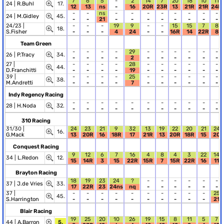
7
6
5
-
2
14
7
20
18
10
11
24 |
R.Buhl
17.
12
13
ns
-
16
20R
23R
13
21R
21R
24R
-
-
ns
-
-
-
-
-
-
-
-
24 |
M.Gidley
45.
-
-
21
-
-
-
-
-
-
-
-
24/23 |
-
-
-
19
9
-
-
15
15
7
8
18.
S.Fisher
-
-
-
4
24
-
-
16R
14
22R
8
Team Green
-
-
-
-
29
-
-
-
-
-
-
26 |
P.Tracy
34.
-
-
-
-
2
-
-
-
-
-
-
27 |
-
-
-
-
28
-
-
-
-
-
-
44.
D.Franchitti
-
-
-
-
19
-
-
-
-
-
-
39 |
-
-
-
-
25
-
-
-
-
-
-
38.
M.Andretti
-
-
-
-
7
-
-
-
-
-
-
Indy Regency Racing
-
-
-
-
-
-
-
-
-
-
-
28 |
H.Noda
32.
-
-
-
-
-
-
-
-
-
-
-
310 Racing
31/30 |
24
23
21
9
32
13
19
22
20
21
24
16.
G.Mack
13
20R
16
18R
17
21R
13
20R
18R
15
20
Conquest Racing
9
12
6
7
16
4
8
4
3
22
14
34 |
L.Redon
12.
15
14R
3
15
22R
15R
7
15R
22R
16
11
Brayton Racing
18
19
23
24
?
-
-
-
-
-
-
37 |
J.de Vries
33.
17
22R
23
24ns
nq
-
-
-
-
-
-
37 |
-
-
-
-
-
-
-
-
-
-
25
45.
S.Harrington
-
-
-
-
-
-
-
-
-
-
21
Blair Racing
19
25
20
10
26
19
15
8
11
5
7
44 |
A.Barron
5.