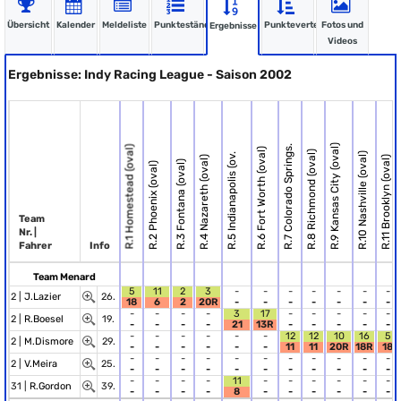
Übersicht
Kalender
Meldeliste
Punktestände
Punkteverteilung
Fotos und
Ergebnisse
Videos
Ergebnisse: Indy Racing League - Saison 2002
R.9 Kansas City (oval)
R.7 Colorado Springs.
R.1 Homestead (oval)
R.6 Fort Worth (oval)
R.8 Richmond (oval)
R.10 Nashville (oval)
R.5 Indianapolis (ov.
R.4 Nazareth (oval)
R.11 Brooklyn (oval)
R.3 Fontana (oval)
R.2 Phoenix (oval)
Team
Nr. |
Fahrer
Info
Team Menard
5
11
2
3
-
-
-
-
-
-
-
2 |
J.Lazier
26.
18
6
2
20R
-
-
-
-
-
-
-
-
-
-
-
3
17
-
-
-
-
-
2 |
R.Boesel
19.
-
-
-
-
21
13R
-
-
-
-
-
-
-
-
-
-
-
12
12
10
16
5
2 |
M.Dismore
29.
-
-
-
-
-
-
11
11
20R
18R
18
-
-
-
-
-
-
-
-
-
-
-
2 |
V.Meira
25.
-
-
-
-
-
-
-
-
-
-
-
-
-
-
-
11
-
-
-
-
-
-
31 |
R.Gordon
39.
-
-
-
-
8
-
-
-
-
-
-