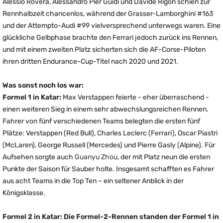
Alessio Rovera, Alessandro Pier Guidi und Davide Rigon schien zur
Rennhalbzeit chancenlos, während der Grasser-Lamborghini #163
und der Attempto-Audi #99 vielversprechend unterwegs waren. Eine
glückliche Gelbphase brachte den Ferrari jedoch zurück ins Rennen,
und mit einem zweiten Platz sicherten sich die AF-Corse-Piloten
ihren dritten Endurance-Cup-Titel nach 2020 und 2021.
Was sonst noch los war:
Formel 1 in Katar:
Max Verstappen feierte - eher überraschend -
einen weiteren Sieg in einem sehr abwechslungsreichen Rennen.
Fahrer von fünf verschiedenen Teams belegten die ersten fünf
Plätze: Verstappen (Red Bull), Charles Leclerc (Ferrari), Oscar Piastri
(McLaren), George Russell (Mercedes) und Pierre Gasly (Alpine). Für
Aufsehen sorgte auch
Guanyu Zhou
, der mit Platz neun die ersten
Punkte der Saison für Sauber holte. Insgesamt schafften es Fahrer
aus acht Teams in die Top Ten – ein seltener Anblick in der
Königsklasse.
Formel 2 in Katar: Die Formel-2-Rennen standen der Formel 1 in