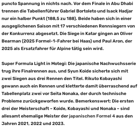
puncto Spannung in nichts nach. Vor dem Finale in Abu Dhabi
trennen die Tabellenführer Gabriel Bortoleto und Isack Hadjar
nur ein halber Punkt (188,5 zu 188). Beide haben sich in einer
ausgeglichenen Saison mit 17 verschiedenen Rennsiegern von
der Konkurrenz abgesetzt. Die Siege in Katar gingen an Oliver
Bearman (2025 Formel-1-Fahrer bei Haas) und Paul Aron, der
2025 als Ersatzfahrer für Alpine tätig sein wird.
Super Formula Light in Motegi: Die japanische Nachwuchsserie
trug ihre Finalrennen aus, und Syun Koide sicherte sich mit
zwei Siegen aus drei Rennen den Titel. Rikuto Kobayashi
gewann auch ein Rennen und kletterte damit überraschend auf
Tabellenplatz zwei vor Seita Nonaka, der durch technische
Probleme zurückgeworfen wurde. Bemerkenswert: Die ersten
drei der Meisterschaft – Koide, Kobayashi und Nonaka – sind
allesamt ehemalige Meister der
japanischen Formel 4
aus den
Jahren 2021, 2022 und 2023.