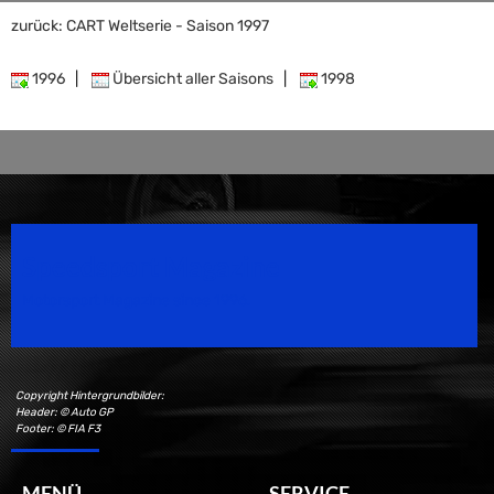
zurück: CART Weltserie - Saison 1997
1996
|
Übersicht aller Saisons
|
1998
Speedsport Magazine
Motorsport Magazine since 1996.
Copyright Hintergrundbilder:
Header: © Auto GP
Footer: © FIA F3
MENÜ
SERVICE