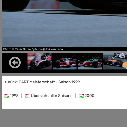
Photo © Peter Burke / pburke@doit.wisc.edu
zurück: CART Meisterschaft - Saison 1999
1998
|
Übersicht aller Saisons
|
2000