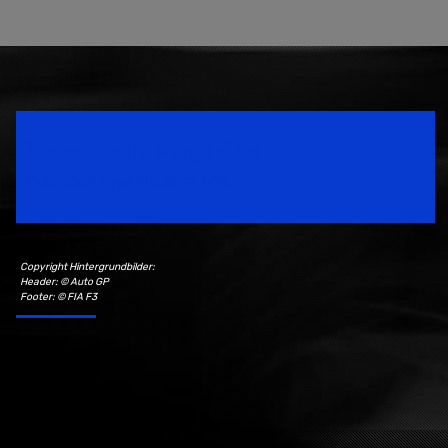
Speedsport Magazine
Motorsport Magazine since 1996.
Copyright Hintergrundbilder:
Header: © Auto GP
Footer: © FIA F3