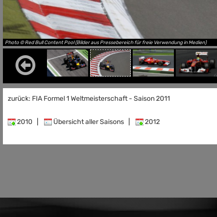
Photo © Red Bull Content Pool (Bilder aus Pressebereich für freie Verwendung in Medien)
zurück: FIA Formel 1 Weltmeisterschaft - Saison 2011
2010
|
Übersicht aller Saisons
|
2012