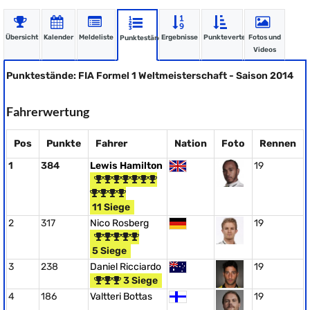
Übersicht
Kalender
Meldeliste
Ergebnisse
Punkteverteilung
Fotos und
Punktestände
Videos
Punktestände: FIA Formel 1 Weltmeisterschaft - Saison 2014
Fahrerwertung
Pos
Punkte
Fahrer
Nation
Foto
Rennen
1
384
Lewis Hamilton
19
11 Siege
2
317
Nico Rosberg
19
5 Siege
3
238
Daniel Ricciardo
19
3 Siege
4
186
Valtteri Bottas
19