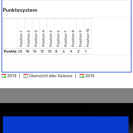
Punktesystem
Position 10
Position 8
Position 2
Position 3
Position 4
Position 5
Position 6
Position 9
Position 7
Position 1
Punkte
25
18
15
12
10
8
6
4
2
1
2013
|
Übersicht aller Saisons
|
2015
Speedsport Magazine