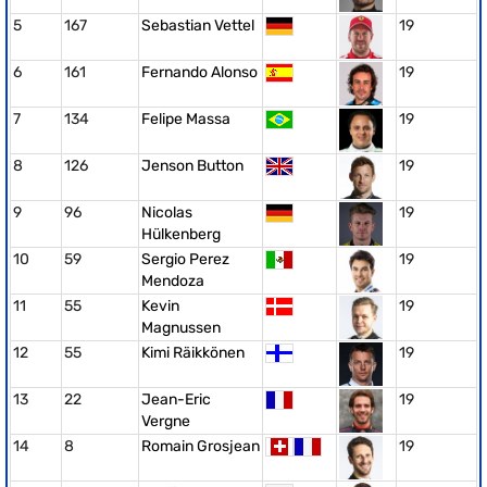
5
167
Sebastian Vettel
19
6
161
Fernando Alonso
19
7
134
Felipe Massa
19
8
126
Jenson Button
19
9
96
Nicolas
19
Hülkenberg
10
59
Sergio Perez
19
Mendoza
11
55
Kevin
19
Magnussen
12
55
Kimi Räikkönen
19
13
22
Jean-Eric
19
Vergne
14
8
Romain Grosjean
19