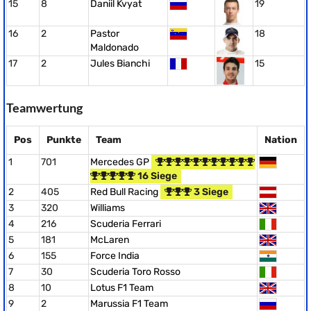
15
8
Daniil Kvyat
19
16
2
Pastor
18
Maldonado
17
2
Jules Bianchi
15
Teamwertung
Pos
Punkte
Team
Nation
1
701
Mercedes GP
16 Siege
2
405
Red Bull Racing
3 Siege
3
320
Williams
4
216
Scuderia Ferrari
5
181
McLaren
6
155
Force India
7
30
Scuderia Toro Rosso
8
10
Lotus F1 Team
9
2
Marussia F1 Team