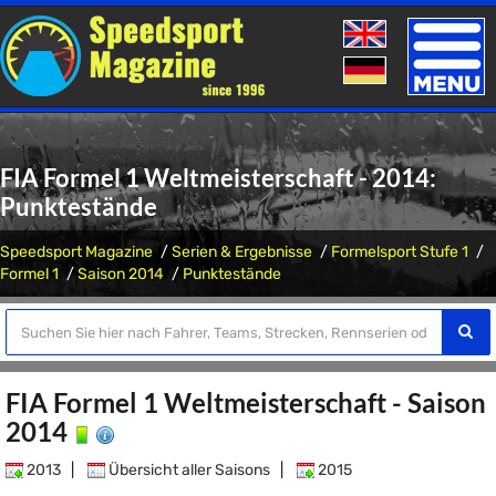
Toggle
naviga
FIA Formel 1 Weltmeisterschaft - 2014:
Punktestände
Speedsport Magazine
Serien & Ergebnisse
Formelsport Stufe 1
Formel 1
Saison 2014
Punktestände
FIA Formel 1 Weltmeisterschaft - Saison
2014
2013
|
Übersicht aller Saisons
|
2015