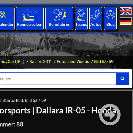
alender
Rennstrecken
Rennfahrer
Teams
Autos
Blog
IndyCar (IRL)
Saison 2011
Fotos und Videos
Bild 53/59
 Starterfeld: Bild 53 / 59
orsports
|
Dallara IR-05 - Honda
mmer: 88