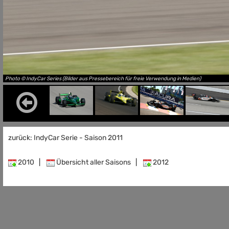
Photo © IndyCar Series (Bilder aus Pressebereich für freie Verwendung in Medien)
zurück: IndyCar Serie - Saison 2011
2010
|
Übersicht aller Saisons
|
2012