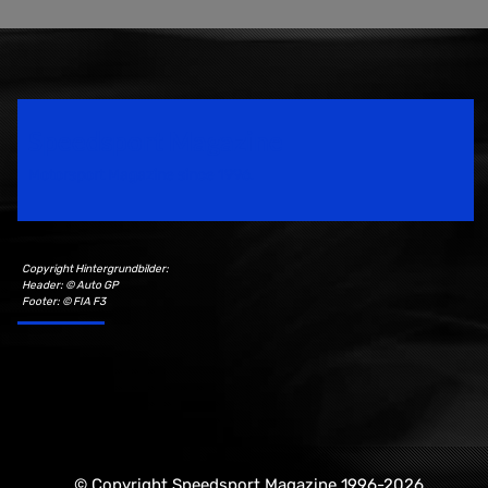
Speedsport Magazine
Motorsport Magazine since 1996.
Copyright Hintergrundbilder:
Header: © Auto GP
Footer: © FIA F3
© Copyright Speedsport Magazine 1996-2026