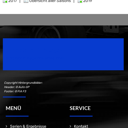
2017
|
Übersicht aller Saisons
|
2019
Speedsport Magazine
Motorsport Magazine since 1996.
Copyright Hintergrundbilder:
Header: © Auto GP
Footer: © FIA F3
MENÜ
SERVICE
Serien & Ergebnisse
Kontakt