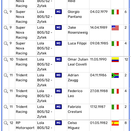
Nova
B05/52 -
Reid
Racing
Zytek
9
Super
Lola
MI
Giorgio
04.02.1979
6
Nova
B05/52 -
Pantano
Racing
Zytek
9
Super
Lola
MI
Jake
14.04.1989
2
Nova
B05/52 -
Rosenzweig
Racing
Zytek
9
Super
Lola
MI
Luca Filippi
09.08.1985
4
Nova
B05/52 -
Racing
Zytek
10
Trident
Lola
MI
Omar Julian
11.05.1990
12
Racing
B05/52 -
Leal Covelli
Zytek
11
Trident
Lola
MI
Adrian
04.11.1986
2
Racing
B05/52 -
Zaugg
Zytek
11
Trident
Lola
MI
Federico
27.08.1988
4
Racing
B05/52 -
Leo
Zytek
11
Trident
Lola
MI
Fabrizio
17.12.1987
2
Racing
B05/52 -
Crestani
Zytek
12
RP
Lola
MI
Celso
01.05.1982
8
Motorsport
B05/52 -
Miguez