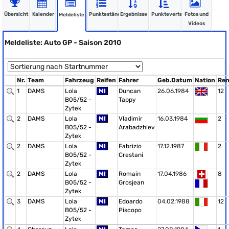
Übersicht
Kalender
Punktestände
Ergebnisse
Punkteverteilung
Fotos und
Meldeliste
Videos
Meldeliste: Auto GP - Saison 2010
Nr.
Team
Fahrzeug
Reifen
Fahrer
Geb.Datum
Nation
Re
1
DAMS
Lola
MI
Duncan
26.06.1984
12
B05/52 -
Tappy
Zytek
2
DAMS
Lola
MI
Vladimir
16.03.1984
2
B05/52 -
Arabadzhiev
Zytek
2
DAMS
Lola
MI
Fabrizio
17.12.1987
2
B05/52 -
Crestani
Zytek
2
DAMS
Lola
MI
Romain
17.04.1986
8
B05/52 -
Grosjean
Zytek
3
DAMS
Lola
MI
Edoardo
04.02.1988
12
B05/52 -
Piscopo
Zytek