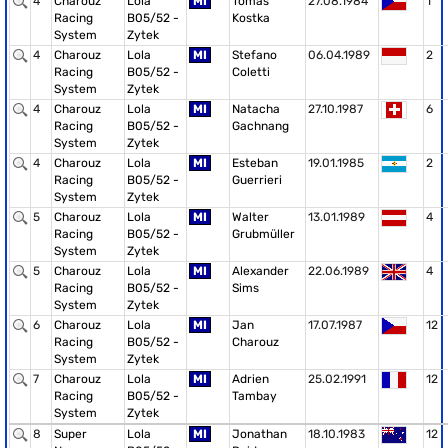
4
Charouz
Lola
MI
Tomas
27.08.1984
1
Racing
B05/52 -
Kostka
System
Zytek
4
Charouz
Lola
MI
Stefano
06.04.1989
2
Racing
B05/52 -
Coletti
System
Zytek
4
Charouz
Lola
MI
Natacha
27.10.1987
6
Racing
B05/52 -
Gachnang
System
Zytek
4
Charouz
Lola
MI
Esteban
19.01.1985
2
Racing
B05/52 -
Guerrieri
System
Zytek
5
Charouz
Lola
MI
Walter
13.01.1989
4
Racing
B05/52 -
Grubmüller
System
Zytek
5
Charouz
Lola
MI
Alexander
22.06.1989
4
Racing
B05/52 -
Sims
System
Zytek
6
Charouz
Lola
MI
Jan
17.07.1987
12
Racing
B05/52 -
Charouz
System
Zytek
7
Charouz
Lola
MI
Adrien
25.02.1991
12
Racing
B05/52 -
Tambay
System
Zytek
8
Super
Lola
MI
Jonathan
18.10.1983
12