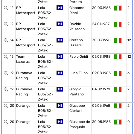
Zytek
Pereira
12
RP
Lola
MI
Giacomo
30.03.1985
2
Motorsport
B05/52 -
Ricci
Zytek
12
RP
Lola
MI
Davide
24.01.1987
2
Motorsport
B05/52 -
Valsecchi
Zytek
14
RP
Lola
MI
Stefano
30.03.1990
12
Motorsport
B05/52 -
Bizzarri
Zytek
15
Team
Lola
MI
Fabio Onidi
09.03.1988
12
Lazarus
B05/52 -
Zytek
19
Euronova
Lola
MI
Luca Filippi
09.08.1985
6
Racing
B05/52 -
Zytek
19
Euronova
Lola
MI
Giorgio
04.02.1979
2
Racing
B05/52 -
Pantano
Zytek
20
Durango
Lola
MI
Giuseppe
09.06.1965
2
B05/52 -
Cipriani
Zytek
20
Durango
Lola
MI
Giuseppe de
30.05.1985
0
B05/52 -
Pasquale
Zytek