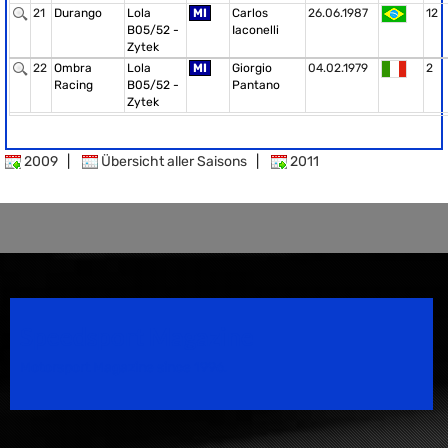
21
Durango
Lola
MI
Carlos
26.06.1987
12
B05/52 -
Iaconelli
Zytek
22
Ombra
Lola
MI
Giorgio
04.02.1979
2
Racing
B05/52 -
Pantano
Zytek
2009
|
Übersicht aller Saisons
|
2011
Speedsport Magazine
Motorsport Magazine since 1996.