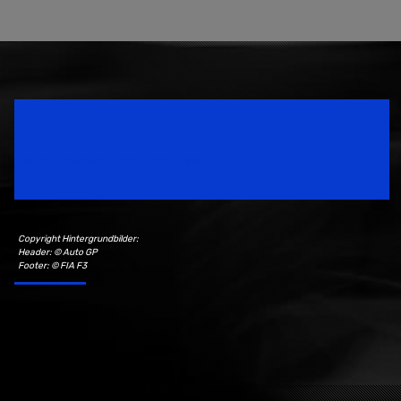
Speedsport Magazine
Motorsport Magazine since 1996.
Copyright Hintergrundbilder:
Header: © Auto GP
Footer: © FIA F3