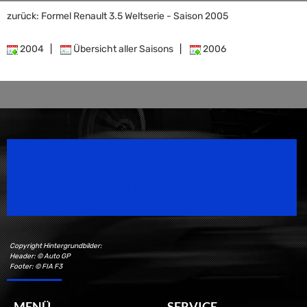
zurück: Formel Renault 3.5 Weltserie - Saison 2005
2004
|
Übersicht aller Saisons
|
2006
Speedsport Magazine
Motorsport Magazine since 1996.
Copyright Hintergrundbilder:
Header: © Auto GP
Footer: © FIA F3
MENÜ
SERVICE