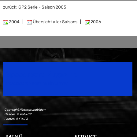
zurück: GP2 Serie - Saison 2005
2004
|
Übersicht aller Saisons
|
2006
Speedsport Magazine
Motorsport Magazine since 1996.
Copyright Hintergrundbilder:
Header: © Auto GP
Footer: © FIA F3
MENÜ
SERVICE