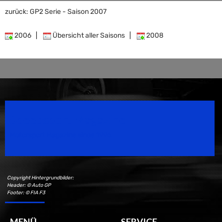
zurück: GP2 Serie - Saison 2007
2006
|
Übersicht aller Saisons
|
2008
Speedsport Magazine
Motorsport Magazine since 1996.
Copyright Hintergrundbilder:
Header: © Auto GP
Footer: © FIA F3
MENÜ
SERVICE