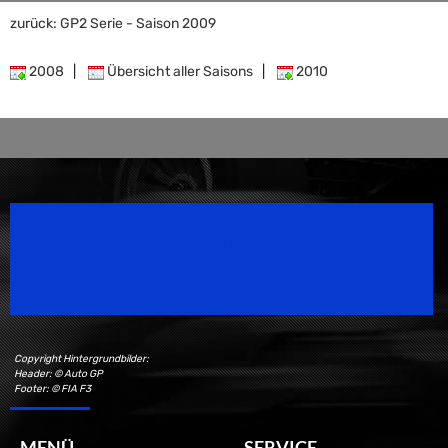
zurück: GP2 Serie - Saison 2009
2008
|
Übersicht aller Saisons
|
2010
Speedsport Magazine
Motorsport Magazine since 1996.
Copyright Hintergrundbilder:
Header: © Auto GP
Footer: © FIA F3
MENÜ
SERVICE