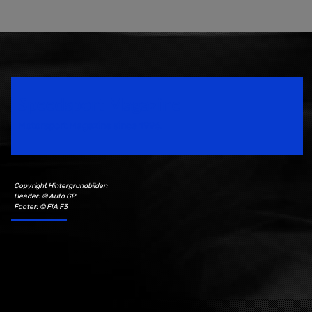
Speedsport Magazine
Motorsport Magazine since 1996.
Copyright Hintergrundbilder:
Header: © Auto GP
Footer: © FIA F3