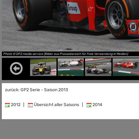
Photo © GP2 media service (Bilder aus Pressebereich für freie Verwendung in Medien)
zurück: GP2 Serie - Saison 2013
2012
|
Übersicht aller Saisons
|
2014