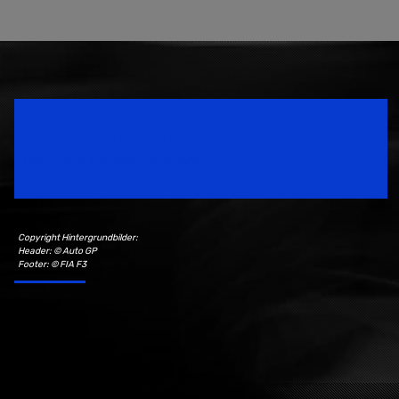
Speedsport Magazine
Motorsport Magazine since 1996.
Copyright Hintergrundbilder:
Header: © Auto GP
Footer: © FIA F3