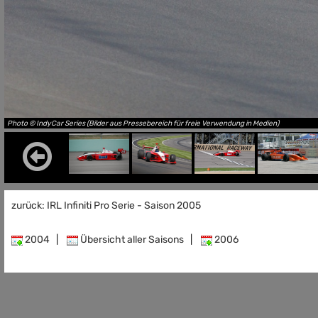
Photo © IndyCar Series (Bilder aus Pressebereich für freie Verwendung in Medien)
zurück: IRL Infiniti Pro Serie - Saison 2005
2004
|
Übersicht aller Saisons
|
2006