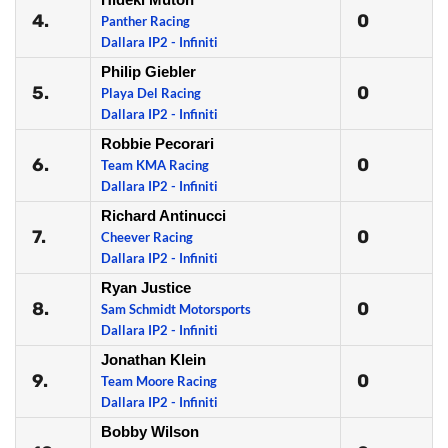
4.
0
Panther Racing
Dallara IP2 - Infiniti
Philip Giebler
5.
0
Playa Del Racing
Dallara IP2 - Infiniti
Robbie Pecorari
6.
0
Team KMA Racing
Dallara IP2 - Infiniti
Richard Antinucci
7.
0
Cheever Racing
Dallara IP2 - Infiniti
Ryan Justice
8.
0
Sam Schmidt Motorsports
Dallara IP2 - Infiniti
Jonathan Klein
9.
0
Team Moore Racing
Dallara IP2 - Infiniti
Bobby Wilson