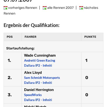
vorheriges Rennen
|
alle Rennen 2007
|
nächstes
Rennen
Ergebnis der Qualifikation:
POS
FAHRER
PUNKTE
Startaufstellung:
Wade Cunningham
1.
1
Andretti Green Racing
Dallara IP2 - Infiniti
Alex Lloyd
2.
0
Sam Schmidt Motorsports
Dallara IP2 - Infiniti
Daniel Herrington
3.
0
SpeedWorks
Dallara IP2 - Infiniti
Hideki Mutoh