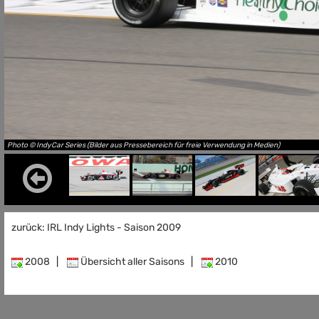
Photo © IndyCar Series (Bilder aus Pressebereich für freie Verwendung in Medien)
zurück: IRL Indy Lights - Saison 2009
2008
|
Übersicht aller Saisons
|
2010