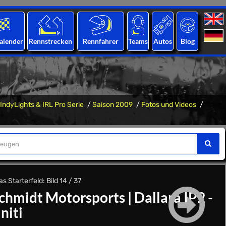
alender
Rennstrecken
Rennfahrer
Teams
Autos
Blog
IndyLights & IRL Pro Serie
Saison 2009
Fotos und Videos
s Starterfeld: Bild 14 / 37
chmidt Motorsports
|
Dallara IP2 -
initi