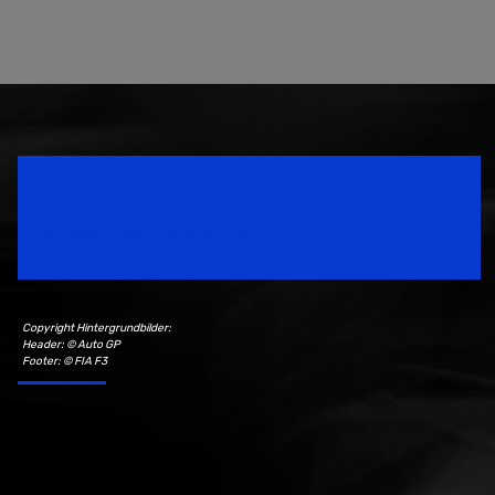
Speedsport Magazine
Motorsport Magazine since 1996.
Copyright Hintergrundbilder:
Header: © Auto GP
Footer: © FIA F3