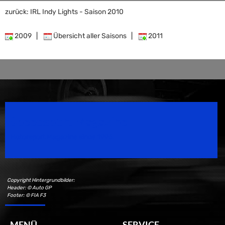
zurück: IRL Indy Lights - Saison 2010
2009
|
Übersicht aller Saisons
|
2011
Speedsport Magazine
Motorsport Magazine since 1996.
Copyright Hintergrundbilder:
Header: © Auto GP
Footer: © FIA F3
MENÜ
SERVICE