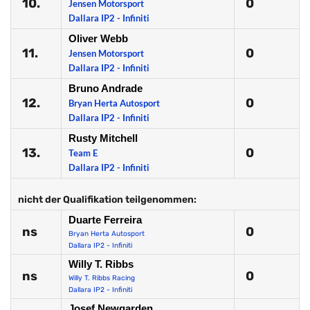
10.
0
Jensen Motorsport
Dallara IP2 - Infiniti
Oliver Webb
11.
0
Jensen Motorsport
Dallara IP2 - Infiniti
Bruno Andrade
12.
0
Bryan Herta Autosport
Dallara IP2 - Infiniti
Rusty Mitchell
13.
0
Team E
Dallara IP2 - Infiniti
nicht der Qualifikation teilgenommen:
Duarte Ferreira
ns
0
Bryan Herta Autosport
Dallara IP2 - Infiniti
Willy T. Ribbs
ns
0
Willy T. Ribbs Racing
Dallara IP2 - Infiniti
Josef Newgarden