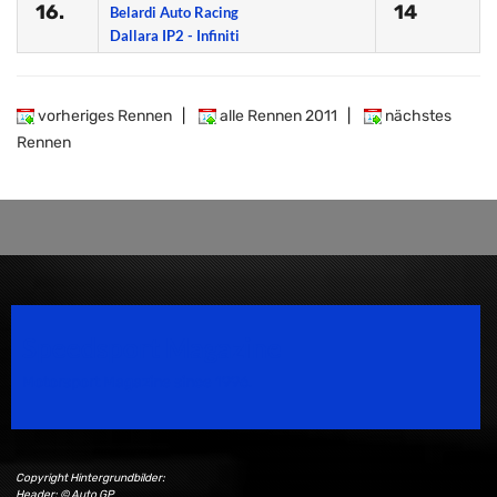
16.
14
Belardi Auto Racing
Dallara IP2 - Infiniti
vorheriges Rennen
|
alle Rennen 2011
|
nächstes
Rennen
Speedsport Magazine
Motorsport Magazine since 1996.
Copyright Hintergrundbilder:
Header: © Auto GP