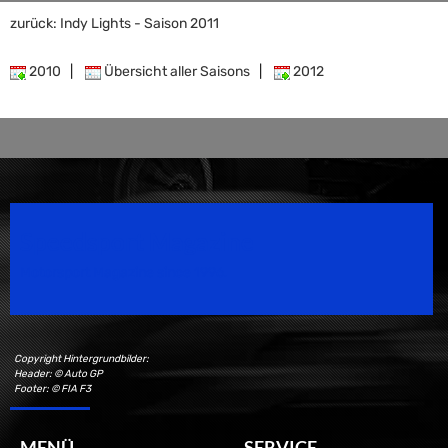
zurück: Indy Lights - Saison 2011
2010
|
Übersicht aller Saisons
|
2012
Speedsport Magazine
Motorsport Magazine since 1996.
Copyright Hintergrundbilder:
Header: © Auto GP
Footer: © FIA F3
MENÜ
SERVICE