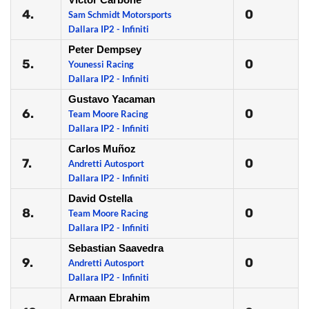
4.
0
Sam Schmidt Motorsports
Dallara IP2 - Infiniti
Peter Dempsey
5.
0
Younessi Racing
Dallara IP2 - Infiniti
Gustavo Yacaman
6.
0
Team Moore Racing
Dallara IP2 - Infiniti
Carlos Muñoz
7.
0
Andretti Autosport
Dallara IP2 - Infiniti
David Ostella
8.
0
Team Moore Racing
Dallara IP2 - Infiniti
Sebastian Saavedra
9.
0
Andretti Autosport
Dallara IP2 - Infiniti
Armaan Ebrahim