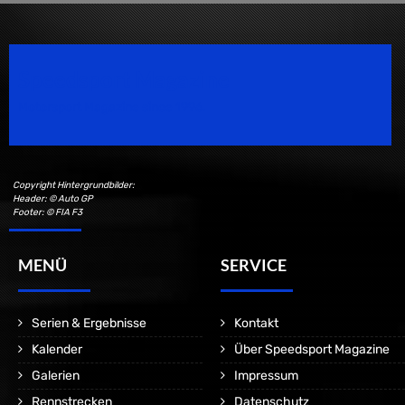
Speedsport Magazine
Motorsport Magazine since 1996.
Copyright Hintergrundbilder:
Header: © Auto GP
Footer: © FIA F3
MENÜ
SERVICE
Serien & Ergebnisse
Kontakt
Kalender
Über Speedsport Magazine
Galerien
Impressum
Rennstrecken
Datenschutz