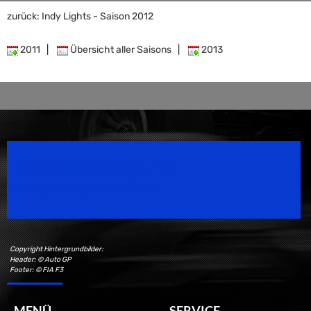
zurück: Indy Lights - Saison 2012
2011
|
Übersicht aller Saisons
|
2013
Speedsport Magazine
Motorsport Magazine since 1996.
Copyright Hintergrundbilder:
Header: © Auto GP
Footer: © FIA F3
MENÜ
SERVICE