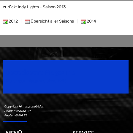
zurück: Indy Lights - Saison 2013
2012
|
Übersicht aller Saisons
|
2014
Speedsport Magazine
Motorsport Magazine since 1996.
Copyright Hintergrundbilder:
Header: © Auto GP
Footer: © FIA F3
MENÜ
SERVICE