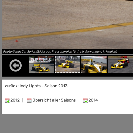
Photo © IndyCar Series (Bilder aus Pressebereich für freie Verwendung in Medien)
zurück: Indy Lights - Saison 2013
2012
|
Übersicht aller Saisons
|
2014