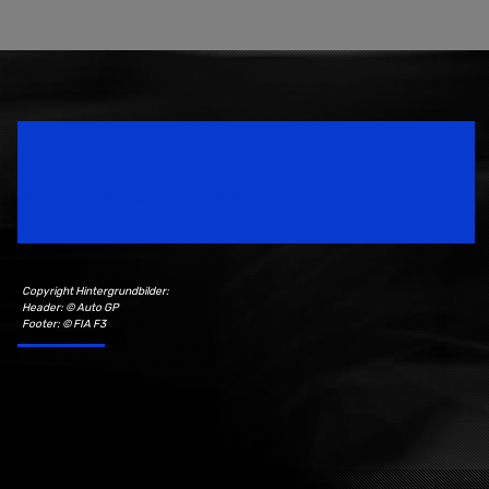
Speedsport Magazine
Motorsport Magazine since 1996.
Copyright Hintergrundbilder:
Header: © Auto GP
Footer: © FIA F3