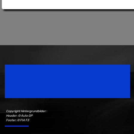
Speedsport Magazine
Motorsport Magazine since 1996.
Copyright Hintergrundbilder:
Header: © Auto GP
Footer: © FIA F3