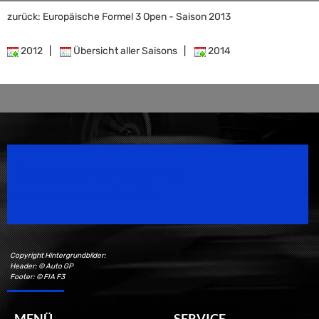
zurück: Europäische Formel 3 Open - Saison 2013
2012
|
Übersicht aller Saisons
|
2014
Speedsport Magazine
Motorsport Magazine since 1996.
Copyright Hintergrundbilder:
Header: © Auto GP
Footer: © FIA F3
MENÜ
SERVICE