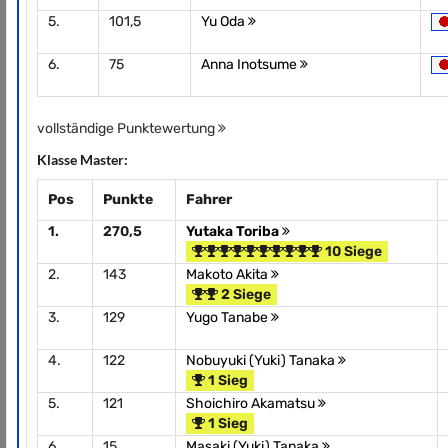
5.
101,5
Yu Oda
6.
75
Anna Inotsume
vollständige Punktewertung
Klasse Master:
Pos
Punkte
Fahrer
1.
270,5
Yutaka Toriba
10 Siege
2.
143
Makoto Akita
2 Siege
3.
129
Yugo Tanabe
4.
122
Nobuyuki (Yuki) Tanaka
1 Sieg
5.
121
Shoichiro Akamatsu
1 Sieg
6.
15
Masaki (Yuki) Tanaka