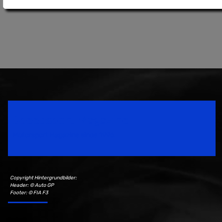
Speedsport Magazine
Motorsport Magazine since 1996.
Copyright Hintergrundbilder:
Header: © Auto GP
Footer: © FIA F3