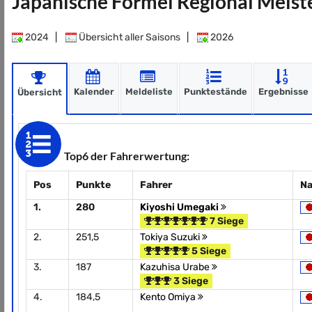
Japanische Formel Regional Meiste
2024
|
Übersicht aller Saisons
|
2026
Kalender
Meldeliste
Punktestände
Ergebnisse
Übersicht
Top6 der Fahrerwertung:
Pos
Punkte
Fahrer
Na
1.
280
Kiyoshi Umegaki
7 Siege
2.
251,5
Tokiya Suzuki
5 Siege
3.
187
Kazuhisa Urabe
3 Siege
4.
184,5
Kento Omiya