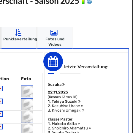
rschaft - Saison 2025
Punkteverteilung
Fotos und
Videos
letzte Veranstaltung:
tion
Foto
Suzuka
22.11.2025
(Rennen 13 von 15)
1.
Tokiya Suzuki
2.
Kazuhisa Urabe
3.
Kiyoshi Umegaki
Klasse Master:
1.
Makoto Akita
2.
Shoichiro Akamatsu
3.
Yutaka Toriba