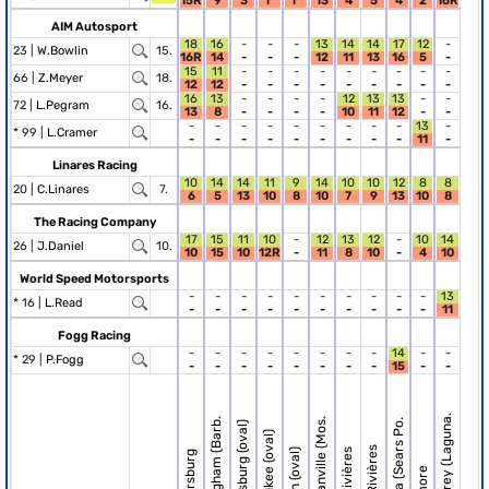
15R
9
3
1*
1*
13
4
5
4
2
16R
AIM Autosport
18
16
-
-
-
13
14
14
17
12
-
23 |
W.Bowlin
15.
16R
14
-
-
-
12
11
13
16
5
-
15
11
-
-
-
-
-
-
-
-
-
66 |
Z.Meyer
18.
12
12
-
-
-
-
-
-
-
-
-
16
13
-
-
-
-
12
13
13
-
-
72 |
L.Pegram
16.
13
8
-
-
-
-
10
11
12
-
-
-
-
-
-
-
-
-
-
-
13
-
* 99 |
L.Cramer
-
-
-
-
-
-
-
-
-
11
-
Linares Racing
10
14
14
11
9
14
10
10
12
8
8
20 |
C.Linares
7.
6
5
13
10
8
10
7
9
13
10
8
The Racing Company
17
15
11
10
-
12
13
12
-
10
14
26 |
J.Daniel
10.
10
15
10
12R
-
11
8
10
-
4
10
World Speed Motorsports
-
-
-
-
-
-
-
-
-
-
13
* 16 |
L.Read
-
-
-
-
-
-
-
-
-
-
11
Fogg Racing
-
-
-
-
-
-
-
-
14
-
-
* 29 |
P.Fogg
-
-
-
-
-
-
-
-
15
-
-
R.11 Monterey (Laguna.
R.2 Birmingham (Barb.
R.6 Bowmanville (Mos.
R.9 Sonoma (Sears Po.
R.3 Brownsburg (oval)