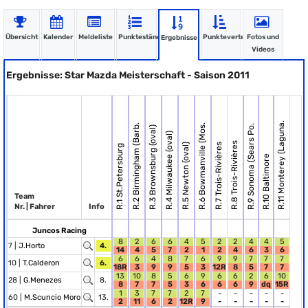
Übersicht
Kalender
Meldeliste
Punktestände
Punkteverteilung
Fotos und
Ergebnisse
Videos
Ergebnisse: Star Mazda Meisterschaft - Saison 2011
R.11 Monterey (Laguna.
R.2 Birmingham (Barb.
R.6 Bowmanville (Mos.
R.9 Sonoma (Sears Po.
R.3 Brownsburg (oval)
R.4 Milwaukee (oval)
R.8 Trois-Rivières
R.5 Newton (oval)
R.7 Trois-Rivières
R.1 St.Petersburg
R.10 Baltimore
Team
Nr. | Fahrer
Info
Juncos Racing
8
2
6
6
4
5
2
2
4
4
5
7 |
J.Horto
4.
14
4
5
7
2
1
2
4
6
3
6
6
6
4
8
7
6
9
9
7
7
7
10 |
T.Calderon
6.
18R
3
9
9
5
3
12R
8
5
7
7
13
10
8
5
6
9
6
6
2
6
10
28 |
G.Menezes
8.
8
7
7
5
3
6
6
6
9
dq
15R
1
3
7
7
2
7
-
-
-
-
-
60 |
M.Scuncio Moro
13.
2
11
6
2
12R
9
-
-
-
-
-