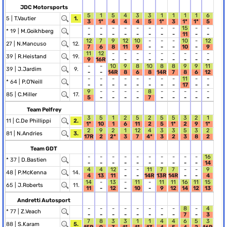
JDC Motorsports
5
1
5
4
3
3
1
1
1
1
6
5 |
T.Vautier
1.
3
1*
4
4
4
5
1*
3
1*
1*
5
-
-
-
-
-
-
-
-
15
-
-
* 19 |
M.Goikhberg
-
-
-
-
-
-
-
-
11
-
-
12
7
9
12
10
-
-
-
10
-
12
27 |
N.Mancuso
12.
7
6
8
11
9
-
-
-
10
-
9
11
12
-
-
-
-
-
-
-
-
-
39 |
R.Heistand
19.
9
16R
-
-
-
-
-
-
-
-
-
-
-
10
9
8
10
8
8
9
9
11
39 |
J.Jardim
9.
-
-
14R
8
6
8
14R
7
8
6
12
-
-
-
-
-
-
-
-
11
-
-
* 64 |
P.O'Neill
-
-
-
-
-
-
-
-
17
-
-
9
-
-
-
-
8
-
-
-
-
-
85 |
C.Miller
17.
5
-
-
-
-
7
-
-
-
-
-
Team Pelfrey
3
5
1
2
5
2
5
5
3
2
1
11 |
C.De Phillippi
2.
1*
10
1
6
11
2
5
1*
2
9
1*
2
9
2
1
12
4
3
3
5
3
2
81 |
N.Andries
3.
17R
2
2*
3
7
4*
3
2
3
8
2
Team GDT
-
-
-
-
-
-
-
-
-
-
16
* 37 |
D.Bastien
-
-
-
-
-
-
-
-
-
-
14
4
4
12
-
-
11
7
7
-
-
9
48 |
P.McKenna
14.
4
13
11
-
-
14R
13R
14R
-
-
4
14
-
13
-
11
-
11
11
16
11
15
65 |
J.Roberts
11.
11
-
12
-
10
-
9
12
14
12
13
Andretti Autosport
-
-
-
-
-
-
-
-
8
-
4
* 77 |
Z.Veach
-
-
-
-
-
-
-
-
7
-
3
7
8
3
3
1
1
4
4
6
5
3
88 |
S.Karam
5.