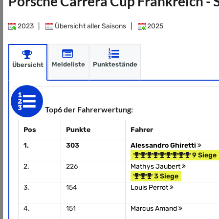
Porsche Carrera Cup Frankreich -
2023
|
Übersicht aller Saisons
|
2025
Meldeliste
Punktestände
Übersicht
Top6 der Fahrerwertung:
Pos
Punkte
Fahrer
1.
303
Alessandro Ghiretti
9 Siege
2.
226
Mathys Jaubert
3 Siege
3.
154
Louis Perrot
4.
151
Marcus Amand