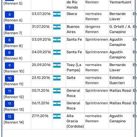
de Rio
Rennen
Yannantuoni
(Rennen 5)
Hondo
03.07.2016
Obera
normales
Bernardo
Er
6
Rennen
Llaver
(Rennen 6)
31.07.2016
Buenos
längeres
G. Ortelli
/
A.
Er
7
Aires
Rennen
Canapino
(Rennen 7)
03.09.2016
Santa Fe
Sprintrennen
Agustín
Er
8
Canapino
(Rennen 8)
04.09.2016
Santa Fe
Sprintrennen
Agustín
Er
8
Canapino
(Rennen 9)
25.09.2016
Toay (La
normales
Bernardo
Er
9
Pampa)
Rennen
Llaver
(Rennen 10)
23.10.2016
Salta
normales
Esteban
Er
10
Rennen
Guerrieri
(Rennen 11)
05.11.2016
General
Sprintrennen
Matías Rossi
Er
11
Roca
(Rennen 12)
06.11.2016
General
Sprintrennen
Matías Rossi
Er
11
Roca
(Rennen 13)
27.11.2016
Alta
normales
Agustín
Er
12
Gracia
Rennen
Canapino
(Rennen 14)
(Cordoba)