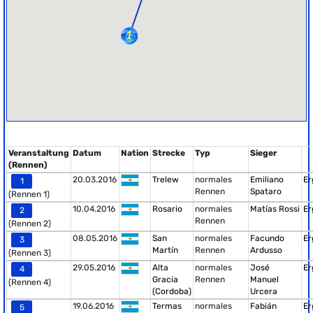
Veranstaltung
Datum
Nation
Strecke
Typ
Sieger
(Rennen)
20.03.2016
Trelew
normales
Emiliano
Er
1
Rennen
Spataro
(Rennen 1)
10.04.2016
Rosario
normales
Matías Rossi
Er
2
Rennen
(Rennen 2)
08.05.2016
San
normales
Facundo
Er
3
Martín
Rennen
Ardusso
(Rennen 3)
29.05.2016
Alta
normales
José
Er
4
Gracia
Rennen
Manuel
(Rennen 4)
(Cordoba)
Urcera
19.06.2016
Termas
normales
Fabián
Er
5