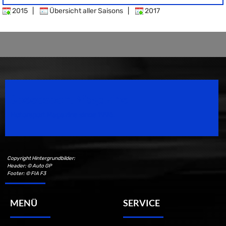
2015
|
Übersicht aller Saisons
|
2017
Speedsport Magazine
Motorsport Magazine since 1996.
Copyright Hintergrundbilder:
Header: © Auto GP
Footer: © FIA F3
MENÜ
SERVICE