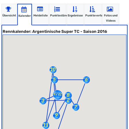
Übersicht
Meldeliste
Punktestände
Ergebnisse
Punkteverteilung
Fotos und
Kalender
Videos
Rennkalender: Argentinische Super TC - Saison 2016