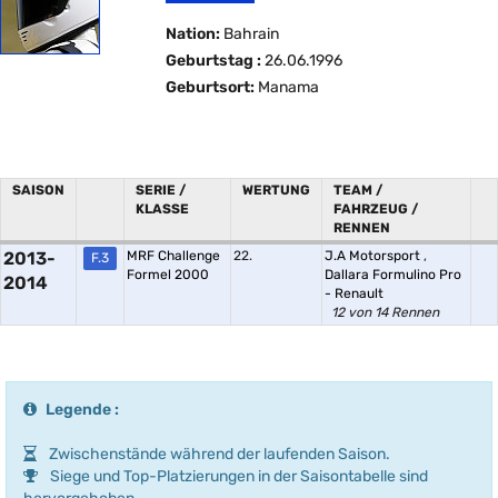
Nation:
Bahrain
Geburtstag :
26.06.1996
Geburtsort:
Manama
SAISON
SERIE /
WERTUNG
TEAM /
KLASSE
FAHRZEUG /
RENNEN
2013-
MRF Challenge
22.
J.A Motorsport
,
F.3
Formel 2000
Dallara Formulino Pro
2014
- Renault
12 von 14 Rennen
Legende :
Zwischenstände während der laufenden Saison.
Siege und Top-Platzierungen in der Saisontabelle sind