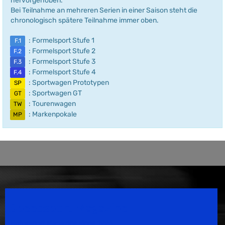
hervorgehoben.
Bei Teilnahme an mehreren Serien in einer Saison steht die
chronologisch spätere Teilnahme immer oben.
: Formelsport Stufe 1
F.1
: Formelsport Stufe 2
F.2
: Formelsport Stufe 3
F.3
: Formelsport Stufe 4
F.4
: Sportwagen Prototypen
SP
: Sportwagen GT
GT
: Tourenwagen
TW
: Markenpokale
MP
Speedsport Magazine
Motorsport Magazine since 1996.