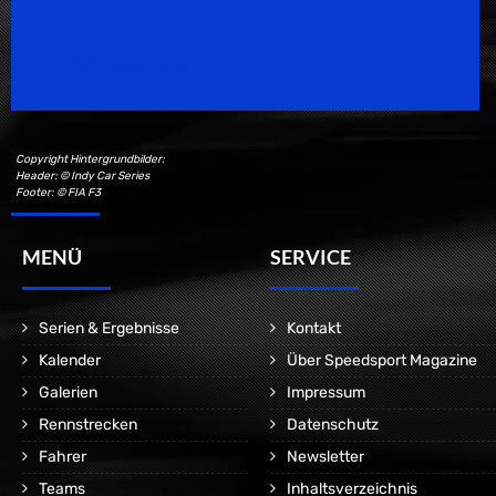
Speedsport Magazine
Motorsport Magazine since 1996.
Copyright Hintergrundbilder:
Header: © Indy Car Series
Footer: © FIA F3
MENÜ
SERVICE
Serien & Ergebnisse
Kontakt
Kalender
Über Speedsport Magazine
Galerien
Impressum
Rennstrecken
Datenschutz
Fahrer
Newsletter
Teams
Inhaltsverzeichnis