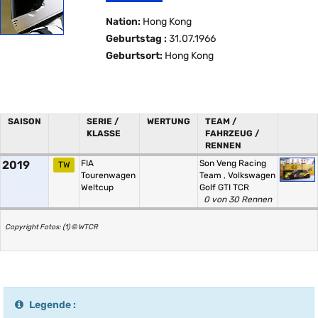
Nation:
Hong Kong
Geburtstag :
31.07.1966
Geburtsort:
Hong Kong
SAISON
SERIE /
WERTUNG
TEAM /
KLASSE
FAHRZEUG /
RENNEN
2019
FIA
Son Veng Racing
TW
Tourenwagen
Team
,
Volkswagen
Weltcup
Golf GTI TCR
0 von 30 Rennen
Copyright Fotos: (1) © WTCR
Legende :