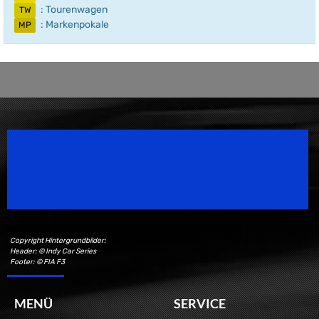
: Tourenwagen
TW
: Markenpokale
MP
Speedsport Magazine
Motorsport Magazine since 1996.
Copyright Hintergrundbilder:
Header: © Indy Car Series
Footer: © FIA F3
MENÜ
SERVICE