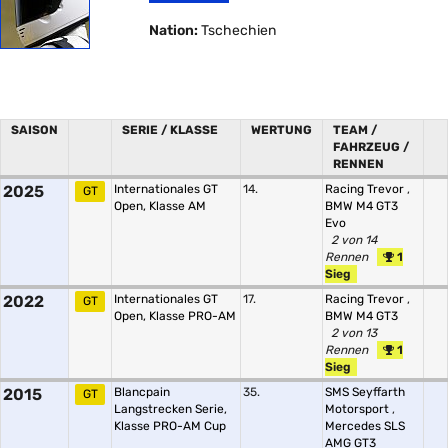
Nation:
Tschechien
SAISON
SERIE / KLASSE
WERTUNG
TEAM /
FAHRZEUG /
RENNEN
2025
Internationales GT
14.
Racing Trevor
,
GT
Open, Klasse AM
BMW M4 GT3
Evo
2 von 14
Rennen
1
Sieg
2022
Internationales GT
17.
Racing Trevor
,
GT
Open, Klasse PRO-AM
BMW M4 GT3
2 von 13
Rennen
1
Sieg
2015
Blancpain
35.
SMS Seyffarth
GT
Langstrecken Serie,
Motorsport
,
Klasse PRO-AM Cup
Mercedes SLS
AMG GT3