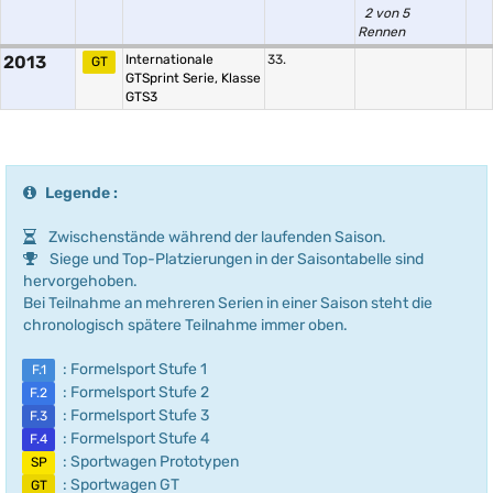
2 von 5
Rennen
2013
Internationale
33.
GT
GTSprint Serie, Klasse
GTS3
Legende :
Zwischenstände während der laufenden Saison.
Siege und Top-Platzierungen in der Saisontabelle sind
hervorgehoben.
Bei Teilnahme an mehreren Serien in einer Saison steht die
chronologisch spätere Teilnahme immer oben.
: Formelsport Stufe 1
F.1
: Formelsport Stufe 2
F.2
: Formelsport Stufe 3
F.3
: Formelsport Stufe 4
F.4
: Sportwagen Prototypen
SP
: Sportwagen GT
GT