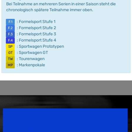
Bei Teilnahme an mehreren Serien in einer Saison steht die
chronologisch spätere Teilnahme immer oben.
: Formelsport Stufe 1
F.1
: Formelsport Stufe 2
F.2
: Formelsport Stufe 3
F.3
: Formelsport Stufe 4
F.4
: Sportwagen Prototypen
SP
: Sportwagen GT
GT
: Tourenwagen
TW
: Markenpokale
MP
Speedsport Magazine
Motorsport Magazine since 1996.