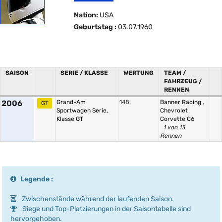
Nation:
USA
Geburtstag :
03.07.1960
SAISON
SERIE / KLASSE
WERTUNG
TEAM /
FAHRZEUG /
RENNEN
2006
Grand-Am
148.
Banner Racing
,
GT
Sportwagen Serie,
Chevrolet
Klasse GT
Corvette C6
1 von 13
Rennen
Legende :
Zwischenstände während der laufenden Saison.
Siege und Top-Platzierungen in der Saisontabelle sind
hervorgehoben.